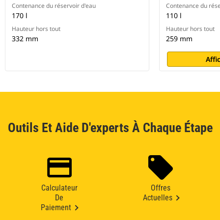
Contenance du réservoir d'eau
Contenance du rése
170 l
110 l
Hauteur hors tout
Hauteur hors tout
332 mm
259 mm
Affi
Outils Et Aide D'experts À Chaque Étape
Calculateur
Offres
De
Actuelles
Paiement