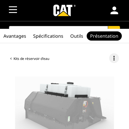
person
SEARCH
search
Avantages
Spécifications
Outils
Présentation
more_vert
Kits de réservoir d'eau