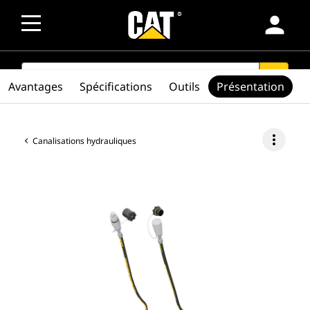
person
SEARCH
search
Avantages
Spécifications
Outils
Présentation
more_vert
Canalisations hydrauliques