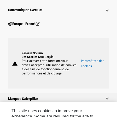
Communiquer Avec Cat
Europe ‧ French
Réseaux Sociaux
Des Cookies Sont Requis
Pour activer cette fonction, vous
Paramètres des
warning
devez accepter l'utilisation de cookies
cookies
à des fins de fonctionnement, de
performances et de ciblage.
Marques Caterpillar
This site uses cookies to improve your
experience. Some are required for the site to