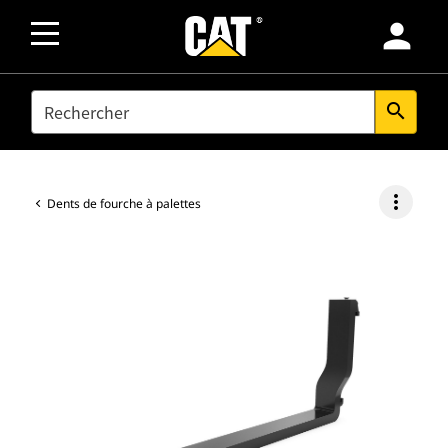
person
SEARCH
search
more_vert
Dents de fourche à palettes