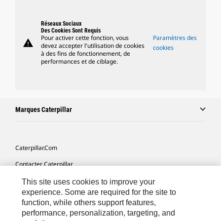
Réseaux Sociaux
Des Cookies Sont Requis
Pour activer cette fonction, vous
Paramètres des
warning
devez accepter l'utilisation de cookies
cookies
à des fins de fonctionnement, de
performances et de ciblage.
Marques Caterpillar
Caterpillar.com
Contacter Caterpillar
Mes Préférences Marketing
This site uses cookies to improve your
experience. Some are required for the site to
Plan Du Site
function, while others support features,
performance, personalization, targeting, and
Cookie Settings