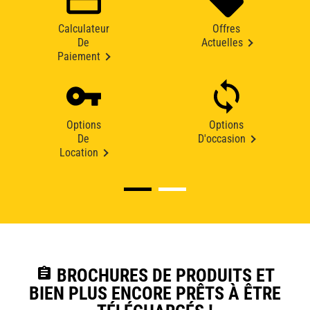
Calculateur
Offres
De
Actuelles
Paiement
Options
Options
De
D'occasion
Location
assignment
BROCHURES DE PRODUITS ET
BIEN PLUS ENCORE PRÊTS À ÊTRE