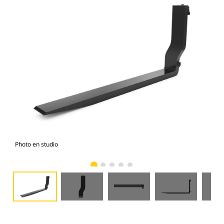
Photo en studio
Vue