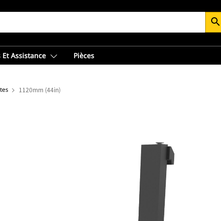
searc
 Et Assistance
Pièces
tes
1120mm (44in)