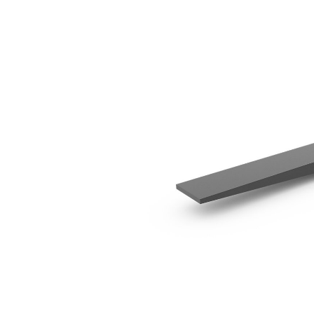
1120mm (44in)
Ava
Modifier le modèle