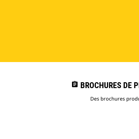
assignment
BROCHURES DE PR
Des brochures produi