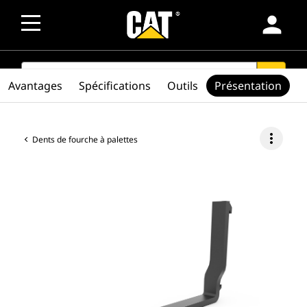
person
SEARCH
search
Avantages
Spécifications
Outils
Présentation
more_vert
Dents de fourche à palettes