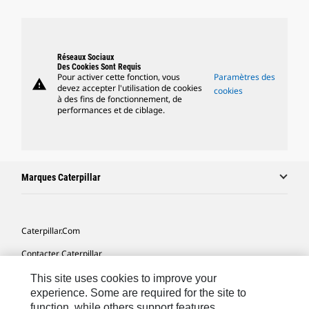
Réseaux Sociaux
Des Cookies Sont Requis
Pour activer cette fonction, vous
Paramètres des
warning
devez accepter l'utilisation de cookies
cookies
à des fins de fonctionnement, de
performances et de ciblage.
Marques Caterpillar
Caterpillar.com
Contacter Caterpillar
Mes Préférences Marketing
This site uses cookies to improve your
experience. Some are required for the site to
Plan Du Site
function, while others support features,