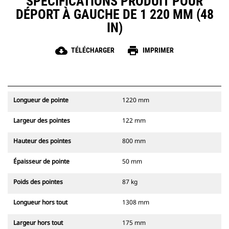
SPÉCIFICATIONS PRODUIT POUR
DÉPORT À GAUCHE DE 1 220 MM (48
IN)
cloud_download
print
TÉLÉCHARGER
IMPRIMER
Longueur de pointe
1220 mm
Largeur des pointes
122 mm
Hauteur des pointes
800 mm
Épaisseur de pointe
50 mm
Poids des pointes
87 kg
Longueur hors tout
1308 mm
Largeur hors tout
175 mm