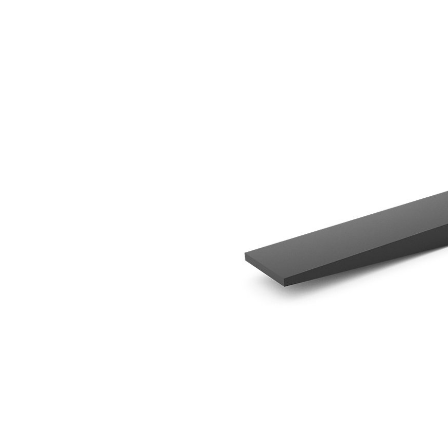
1524 Mm (60 In)
Ava
Modifier le modèle