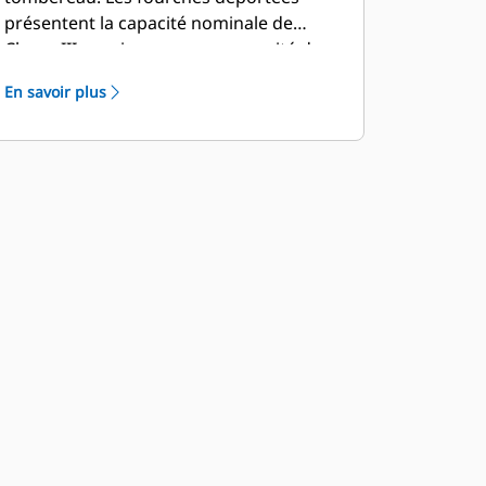
présentent la capacité nominale de
Classe III requise pour une capacité de
levage supérieure.
En savoir plus