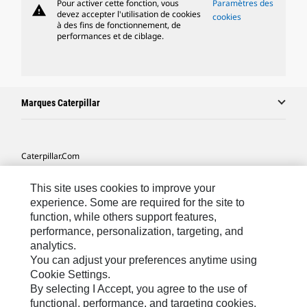
Pour activer cette fonction, vous
Paramètres des
warning
devez accepter l'utilisation de cookies
cookies
à des fins de fonctionnement, de
performances et de ciblage.
Marques Caterpillar
Caterpillar.com
Contacter Caterpillar
This site uses cookies to improve your
Mes Préférences Marketing
experience. Some are required for the site to
function, while others support features,
Plan Du Site
performance, personalization, targeting, and
analytics.
Cookie Settings
You can adjust your preferences anytime using
Légales
Cookie Settings.
By selecting I Accept, you agree to the use of
Confidentialité
functional, performance, and targeting cookies.