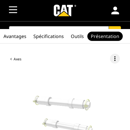
person
SEARCH
search
Avantages
Spécifications
Outils
Présentation
more_vert
Axes