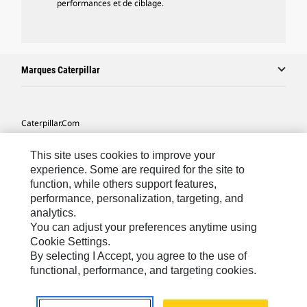
performances et de ciblage.
Marques Caterpillar
Caterpillar.com
Contacter Caterpillar
This site uses cookies to improve your
Mes Préférences Marketing
experience. Some are required for the site to
function, while others support features,
Plan Du Site
performance, personalization, targeting, and
analytics.
Cookie Settings
You can adjust your preferences anytime using
Légales
Cookie Settings.
By selecting I Accept, you agree to the use of
Confidentialité
functional, performance, and targeting cookies.
Europe - Français
© 2026 Caterpillar. Tous droits réservés.