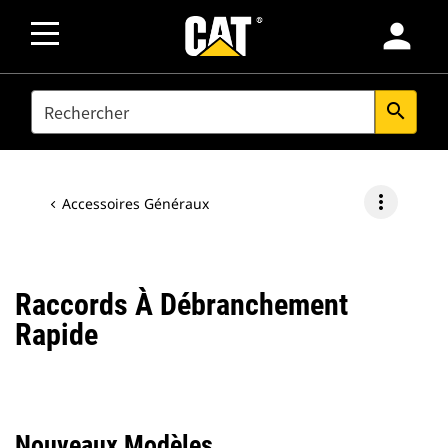
person
SEARCH
search
more_vert
Accessoires Généraux
Raccords À Débranchement
Rapide
Nouveaux Modèles