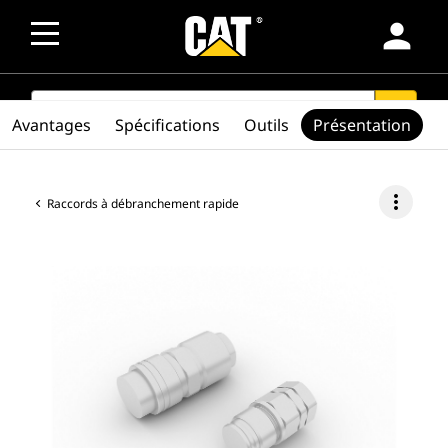
person
SEARCH
search
Avantages
Spécifications
Outils
Présentation
more_vert
Raccords à débranchement rapide