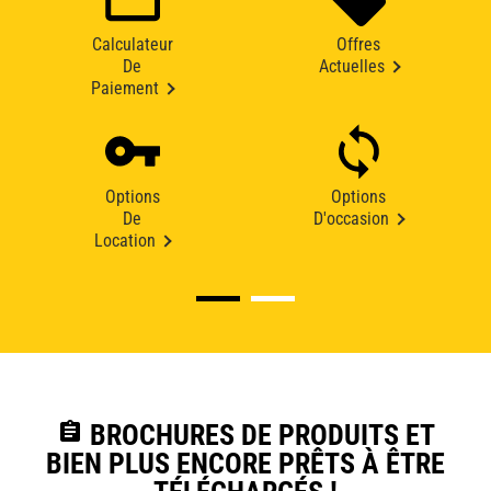
Calculateur
Offres
De
Actuelles
Paiement
Options
Options
De
D'occasion
Location
assignment
BROCHURES DE PRODUITS ET
BIEN PLUS ENCORE PRÊTS À ÊTRE