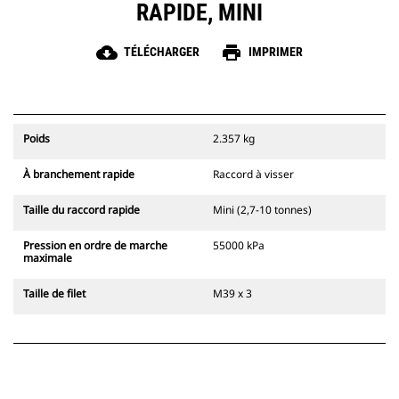
RAPIDE, MINI
cloud_download
print
TÉLÉCHARGER
IMPRIMER
Poids
2.357 kg
À branchement rapide
Raccord à visser
Taille du raccord rapide
Mini (2,7-10 tonnes)
Pression en ordre de marche
55000 kPa
maximale
Taille de filet
M39 x 3