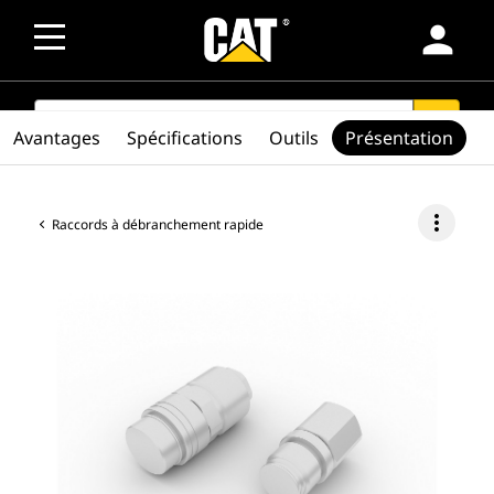
person
SEARCH
search
Avantages
Spécifications
Outils
Présentation
more_vert
Raccords à débranchement rapide