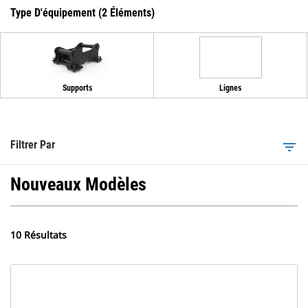
Type D'équipement (2 Éléments)
Supports
Lignes
Filtrer Par
filter_list
Nouveaux Modèles
10 Résultats