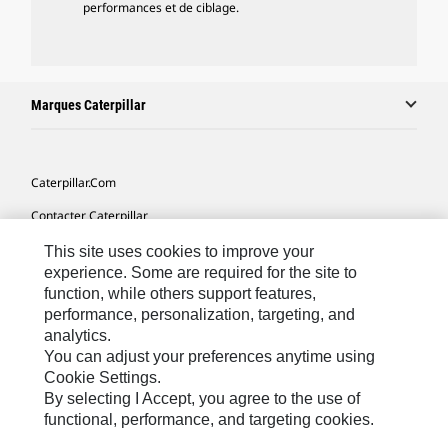
performances et de ciblage.
Marques Caterpillar
Caterpillar.com
Contacter Caterpillar
Mes Préférences Marketing
This site uses cookies to improve your
experience. Some are required for the site to
Plan Du Site
function, while others support features,
performance, personalization, targeting, and
Cookie Settings
analytics.
Légales
You can adjust your preferences anytime using
Cookie Settings.
Confidentialité
By selecting I Accept, you agree to the use of
functional, performance, and targeting cookies.