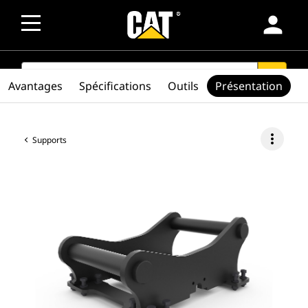
person
SEARCH
search
Avantages
Spécifications
Outils
Présentation
more_vert
Supports