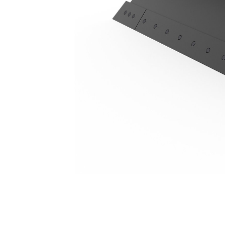
2 342 Mm (92 In), Smart
Ava
Modifier le modèle