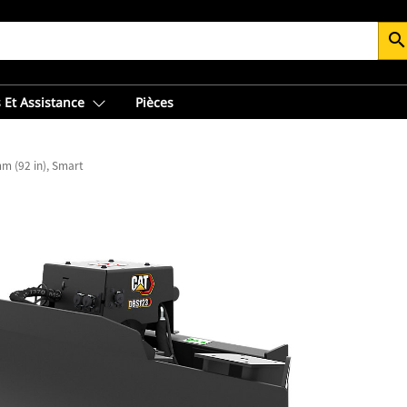
searc
 Et Assistance
Pièces
m (92 in), Smart