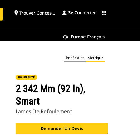
Se Connecter
place
apps
Trouver Concessionnaire
h
Europe-Français
Impériales
Métrique
NOUVEAUTÉ
2 342 Mm (92 In),
Smart
Lames De Refoulement
Demander Un Devis