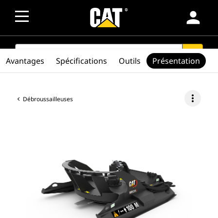
person
SEARCH
search
Avantages
Spécifications
Outils
Présentation
more_vert
Débroussailleuses