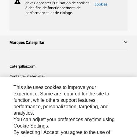
warning
devez accepter l'utilisation de cookies
cookies
à des fins de fonctionnement, de
performances et de ciblage.
Marques Caterpillar
Caterpillar.com
Contacter Caterpillar
Mes Préférences Marketing
This site uses cookies to improve your
experience. Some are required for the site to
Plan Du Site
function, while others support features,
performance, personalization, targeting, and
Cookie Settings
analytics.
Légales
You can adjust your preferences anytime using
Cookie Settings.
Confidentialité
By selecting I Accept, you agree to the use of