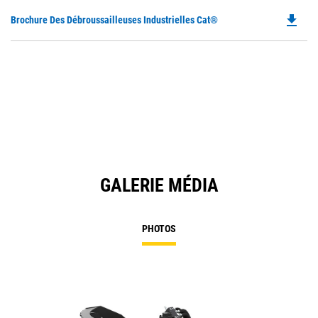
file_download
Do
Brochure Des Débroussailleuses Industrielles Cat®
P
O
in
a
N
Ta
GALERIE MÉDIA
PHOTOS