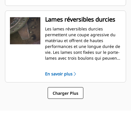
Lames réversibles durcies
Les lames réversibles durcies
permettent une coupe agressive du
matériau et offrent de hautes
performances et une longue durée de
vie. Les lames sont fixées sur le porte-
lames avec trois boulons qui peuvent
facilement être serrés au couple
depuis un panneau d'accès situé sur
En savoir plus
la partie supérieure du châssis.
Charger Plus