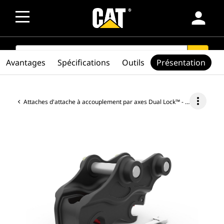
person
SEARCH
search
Avantages
Spécifications
Outils
Présentation
more_vert
Attaches d'attache à accouplement par axes Dual Lock™ - Minipelle hydraulique