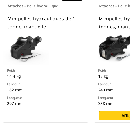
Attaches - Pelle hydraulique
Attaches - Pelle 
Minipelles hydrauliques de 1
Minipelles h
tonne, manuelle
tonnes, manu
Poids
Poids
14.4 kg
17 kg
Largeur
Largeur
182 mm
240 mm
Longueur
Longueur
297 mm
358 mm
Affi