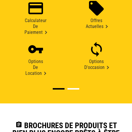
Calculateur
Offres
De
Actuelles
Paiement
Options
Options
De
D'occasion
Location
assignment
BROCHURES DE PRODUITS ET