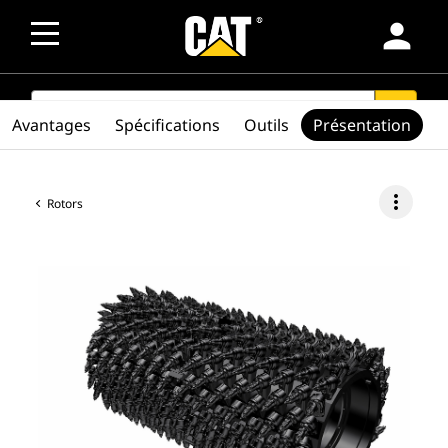
person
SEARCH
search
Avantages
Spécifications
Outils
Présentation
more_vert
Rotors