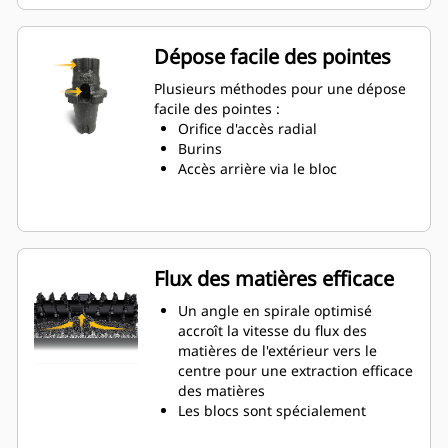
long de 66 % que les porte-outils
système G
La conception de porte-outils anti-
Dépose facile des pointes
rotation garantit un
positionnement approprié pour
Plusieurs méthodes pour une dépose
éviter l'usure sur les blocs et les
facile des pointes :
supports
Orifice d'accès radial
L'eau peut pénétrer par l'orifice
Burins
d'accès radial du porte-outils pour
Accès arrière via le bloc
faciliter la rotation des dents et
une usure uniforme des pointes
Des porte-outils sont disponibles
pour s'adapter à des outils de
tailles de dent de 20 mm, 22 mm
Flux des matières efficace
et 25 mm pour diverses
applications
Un angle en spirale optimisé
accroît la vitesse du flux des
matières de l'extérieur vers le
centre pour une extraction efficace
des matières
Les blocs sont spécialement
conçus pour chaque côté du rotor