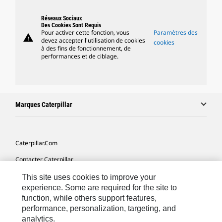
Réseaux Sociaux
Des Cookies Sont Requis
Pour activer cette fonction, vous
Paramètres des
warning
devez accepter l'utilisation de cookies
cookies
à des fins de fonctionnement, de
performances et de ciblage.
Marques Caterpillar
Caterpillar.com
Contacter Caterpillar
Mes Préférences Marketing
This site uses cookies to improve your
experience. Some are required for the site to
Plan Du Site
function, while others support features,
performance, personalization, targeting, and
Cookie Settings
analytics.