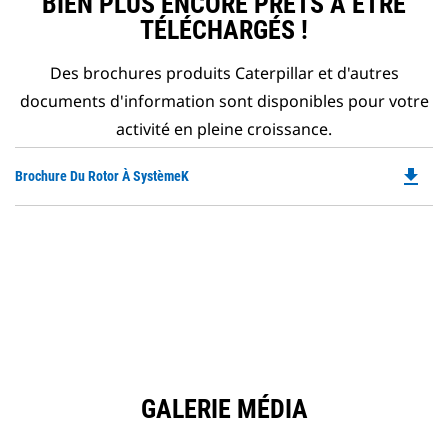
BIEN PLUS ENCORE PRÊTS À ÊTRE
TÉLÉCHARGÉS !
Des brochures produits Caterpillar et d'autres
documents d'information sont disponibles pour votre
activité en pleine croissance.
file_download
Do
Brochure Du Rotor À SystèmeK
P
O
in
a
N
Ta
GALERIE MÉDIA