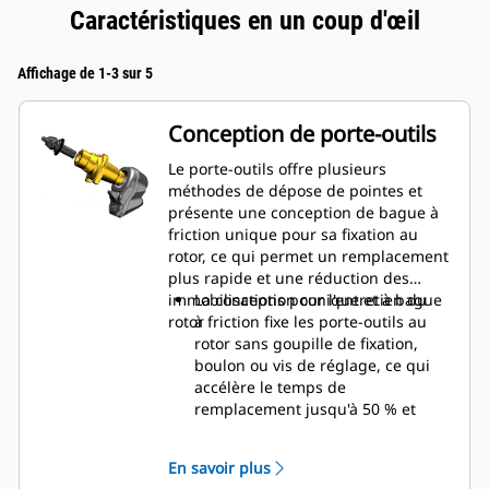
Caractéristiques en un coup d'œil
Affichage de 1-3 sur 5
Conception de porte-outils
Le porte-outils offre plusieurs
méthodes de dépose de pointes et
présente une conception de bague à
friction unique pour sa fixation au
rotor, ce qui permet un remplacement
plus rapide et une réduction des
immobilisations pour l'entretien du
La conception conique et à bague
rotor
à friction fixe les porte-outils au
rotor sans goupille de fixation,
boulon ou vis de réglage, ce qui
accélère le temps de
remplacement jusqu'à 50 % et
élimine le besoin d'attaches ou de
serrage
En savoir plus
Le collier d'usure 20 mm est plus