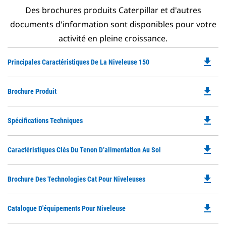
Des brochures produits Caterpillar et d'autres
documents d'information sont disponibles pour votre
activité en pleine croissance.
file_download
Do
Principales Caractéristiques De La Niveleuse 150
P
O
file_download
Do
Brochure Produit
in
P
a
O
N
file_download
Do
Spécifications Techniques
in
Ta
P
a
O
N
file_download
Do
Caractéristiques Clés Du Tenon D’alimentation Au Sol
in
Ta
P
a
O
N
file_download
Do
Brochure Des Technologies Cat Pour Niveleuses
in
Ta
P
a
O
N
file_download
Do
Catalogue D'équipements Pour Niveleuse
in
Ta
P
a