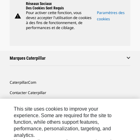
Réseaux Sociaux
Des Cookies Sont Requis
Pour activer cette fonction, vous
Paramètres des
warning
devez accepter l'utilisation de cookies
cookies
à des fins de fonctionnement, de
performances et de ciblage.
Marques Caterpillar
Caterpillar.com
Contacter Caterpillar
Mes Préférences Marketing
This site uses cookies to improve your
Plan Du Site
experience. Some are required for the site to
function, while others support features,
Cookie Settings
performance, personalization, targeting, and
Légales
analytics.