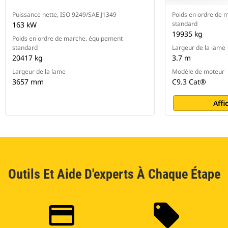
Puissance nette, ISO 9249/SAE J1349
Poids en ordre de 
standard
163 kW
19935 kg
Poids en ordre de marche, équipement
standard
Largeur de la lame
20417 kg
3.7 m
Largeur de la lame
Modèle de moteur
3657 mm
C9.3 Cat®
Affi
Outils Et Aide D'experts À Chaque Étape