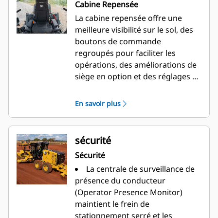
Cabine Repensée
La cabine repensée offre une
meilleure visibilité sur le sol, des
boutons de commande
regroupés pour faciliter les
opérations, des améliorations de
siège en option et des réglages de
confort personnalisés pour le
conducteur. La niveleuse 150 Cat
En savoir plus
propose des configurations de
direction au volant et par levier
(LVR) ou manipulateur (JOY), selon
sécurité
les préférences du conducteur.
Sécurité
La centrale de surveillance de
présence du conducteur
(Operator Presence Monitor)
maintient le frein de
stationnement serré et les