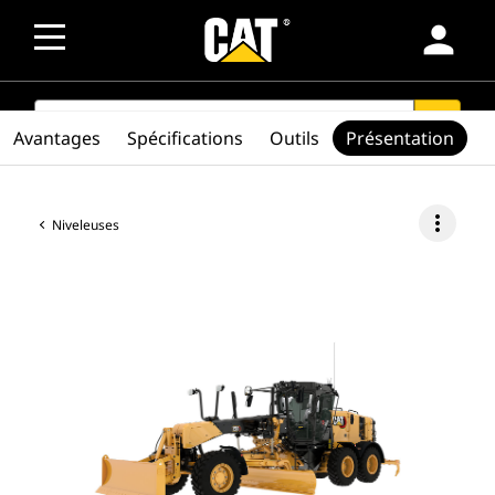
person
SEARCH
search
Avantages
Spécifications
Outils
Présentation
more_vert
Niveleuses