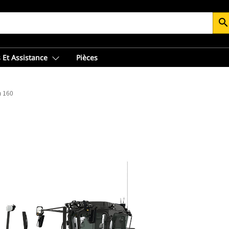
searc
 Et Assistance
Pièces
n 160