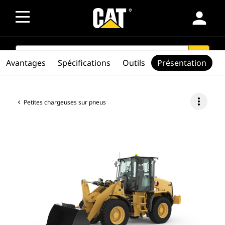
person
SEARCH
search
Avantages
Spécifications
Outils
Présentation
more_vert
Petites chargeuses sur pneus