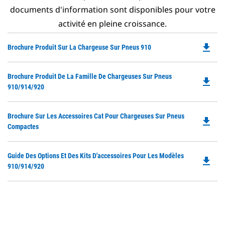
documents d'information sont disponibles pour votre
activité en pleine croissance.
file_download
Do
Brochure Produit Sur La Chargeuse Sur Pneus 910
P
O
Do
Brochure Produit De La Famille De Chargeuses Sur Pneus
in
file_download
P
910/914/920
a
O
N
in
Ta
Do
Brochure Sur Les Accessoires Cat Pour Chargeuses Sur Pneus
a
file_download
P
Compactes
N
O
Ta
in
Do
Guide Des Options Et Des Kits D'accessoires Pour Les Modèles
a
file_download
P
910/914/920
N
O
Ta
in
a
N
Ta