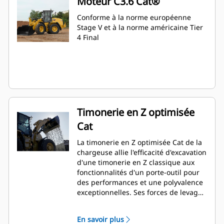
Moteur C3.6 Cat®
Conforme à la norme européenne
Stage V et à la norme américaine Tier
4 Final
Timonerie en Z optimisée
Cat
La timonerie en Z optimisée Cat de la
chargeuse allie l'efficacité d'excavation
d'une timonerie en Z classique aux
fonctionnalités d'un porte-outil pour
des performances et une polyvalence
exceptionnelles. Ses forces de levage
parallèle et de cavage élevées sur
toute sa plage de fonctionnement
En savoir plus
vous permettent de manipuler des