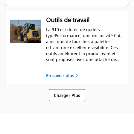
charges en toute sécurité et
confiance, tout en privilégiant un
contrôle précis.
Outils de travail
La 910 est dotée de godets
typePerformance, une exclusivité Cat,
ainsi que de fourches à palettes
offrant une excellente visibilité. Ces
outils améliorent la productivité et
sont proposés avec une attache de
type chargeuse industrielle (IT) ou ISO
(large). Les anciens outils pour
En savoir plus
attaches tels que les brosses, les
godets à grappin, les godets tous-
travaux et autres équipements restent
Charger Plus
compatibles.