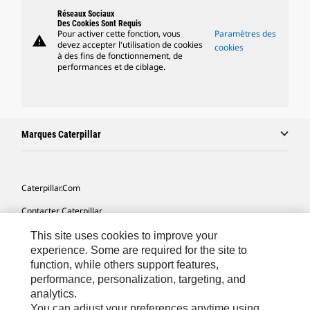
Réseaux Sociaux
Des Cookies Sont Requis
Pour activer cette fonction, vous
Paramètres des
warning
devez accepter l'utilisation de cookies
cookies
à des fins de fonctionnement, de
performances et de ciblage.
Marques Caterpillar
Caterpillar.com
Contacter Caterpillar
Mes Préférences Marketing
This site uses cookies to improve your
experience. Some are required for the site to
Plan Du Site
function, while others support features,
performance, personalization, targeting, and
Cookie Settings
analytics.
Légales
You can adjust your preferences anytime using