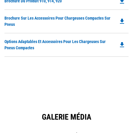
file_download
Do
Brochure Du Produit 910, 914, 920
in
P
a
O
N
Do
Brochure Sur Les Accessoires Pour Chargeuses Compactes Sur
in
file_download
Ta
P
Pneus
a
O
N
in
Ta
Do
Options Adaptables Et Accessoires Pour Les Chargeuses Sur
a
file_download
P
Pneus Compactes
N
O
Ta
in
a
N
Ta
GALERIE MÉDIA