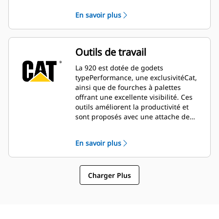
toute sa plage de fonctionnement
En savoir plus
vous permettent de manipuler des
charges en toute sécurité et
confiance, tout en privilégiant un
contrôle précis. Une option de levage
Outils de travail
à grande hauteur est proposée pour
prolonger la portée et la hauteur de
La 920 est dotée de godets
vidage pour les tâches les plus
typePerformance, une exclusivitéCat,
exigeantes.
ainsi que de fourches à palettes
offrant une excellente visibilité. Ces
outils améliorent la productivité et
sont proposés avec une attache de
type chargeuse industrielle à
interface IT, ISO (large) ou Fusion™.
En savoir plus
Les anciens outils pour attaches tels
que les brosses, les godets à grappin,
les godets tous-travaux et autres
Charger Plus
équipements restent compatibles.