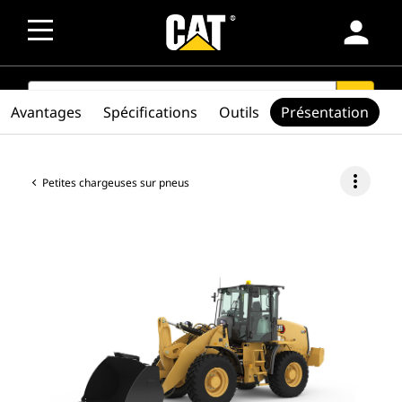
person
SEARCH
search
Avantages
Spécifications
Outils
Présentation
more_vert
Petites chargeuses sur pneus