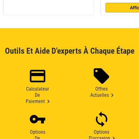
Affi
Outils Et Aide D'experts À Chaque Étape
Calculateur
Offres
De
Actuelles
Paiement
Options
Options
De
D'occasion