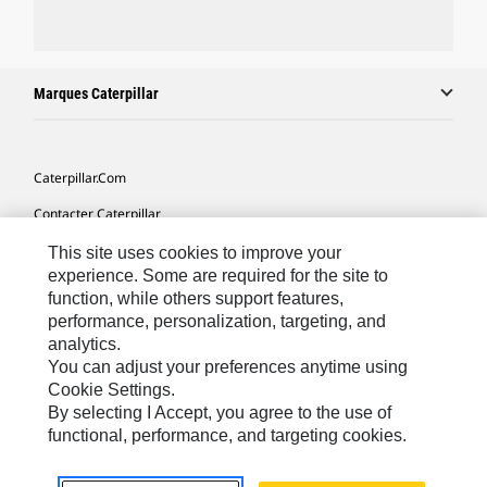
Marques Caterpillar
Caterpillar.com
Contacter Caterpillar
Mes Préférences Marketing
This site uses cookies to improve your
experience. Some are required for the site to
Plan Du Site
function, while others support features,
performance, personalization, targeting, and
Cookie Settings
analytics.
Légales
You can adjust your preferences anytime using
Cookie Settings.
Confidentialité
By selecting I Accept, you agree to the use of
functional, performance, and targeting cookies.
Europe - Français
© 2026 Caterpillar. Tous droits réservés.