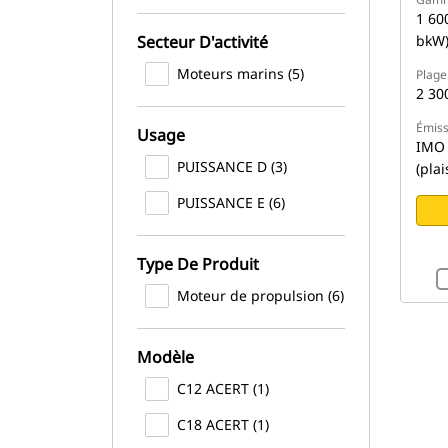
1 60
bkW
Secteur D'activité
Moteurs marins (5)
Plage
2 30
Émiss
Usage
IMO 
PUISSANCE D (3)
(pla
PUISSANCE E (6)
Type De Produit
Moteur de propulsion (6)
Modèle
C12 ACERT (1)
C18 ACERT (1)