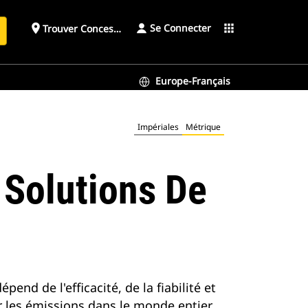
Se Connecter
place
apps
Trouver Concessionnaire
h
Europe-Français
Impériales
Métrique
 Solutions De
nd de l'efficacité, de la fiabilité et
 les émissions dans le monde entier