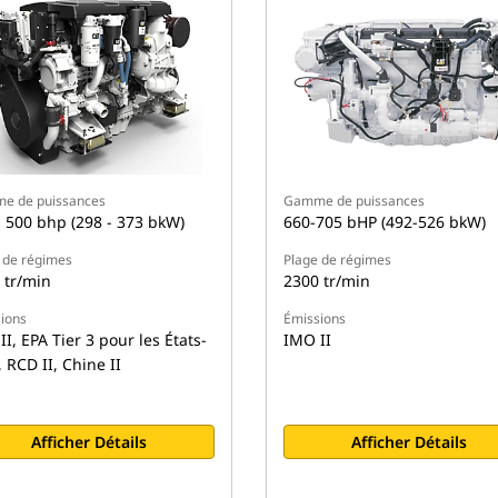
e de puissances
Gamme de puissances
- 500 bhp (298 - 373 bkW)
660-705 bHP (492-526 bkW)
 de régimes
Plage de régimes
 tr/min
2300 tr/min
ions
Émissions
I, EPA Tier 3 pour les États-
IMO II
 RCD II, Chine II
Afficher Détails
Afficher Détails