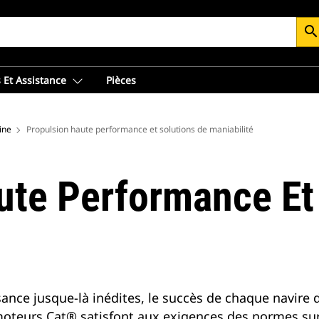
searc
 Et Assistance
Pièces
ine
Propulsion haute performance et solutions de maniabilité
ute Performance Et
ce jusque-là inédites, le succès de chaque navire dépe
moteurs Cat® satisfont aux exigences des normes sur