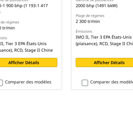
0-1 900 bhp (1 193-1 417
2000 bhp (1491 bkW)
)
Plage de régimes
2 300 tr/min
 de régimes
0 tr/min
Émissions
IMO II, Tier 3 EPA États-Unis
ions
II, Tier 3 EPA États-Unis
(plaisance), RCD, Stage II Ch
isance), RCD, Stage II Chine
Afficher Détails
Afficher Détails
Comparer des modèles
Comparer des modèl