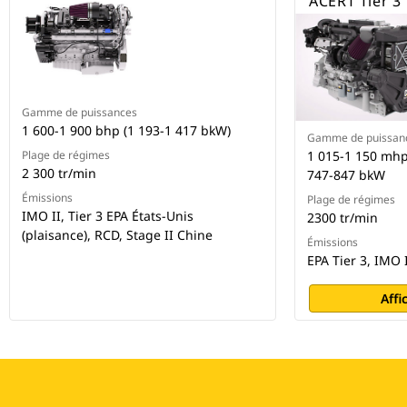
ACERT Tier 3
Gamme de puissances
1 600-1 900 bhp (1 193-1 417 bkW)
Gamme de puissan
Plage de régimes
1 015-1 150 mhp
2 300 tr/min
747-847 bkW
Émissions
Plage de régimes
IMO II, Tier 3 EPA États-Unis
2300 tr/min
(plaisance), RCD, Stage II Chine
Émissions
EPA Tier 3, IMO 
Affi