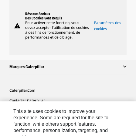
Réseaux Sociaux
Des Cookies Sont Requis
Pour activer cette fonction, vous
Paramètres des
warning
devez accepter l'utilisation de cookies
cookies
à des fins de fonctionnement, de
performances et de ciblage.
Marques Caterpillar
Caterpillar.com
Contacter Caterpillar
Mes Préférences Marketing
This site uses cookies to improve your
experience. Some are required for the site to
Plan Du Site
function, while others support features,
performance, personalization, targeting, and
Cookie Settings