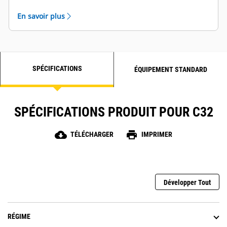
Options d'entretien sur le côté gauche et le côté
En savoir plus
droit disponibles
SPÉCIFICATIONS
ÉQUIPEMENT STANDARD
SPÉCIFICATIONS PRODUIT POUR C32
cloud_download
print
TÉLÉCHARGER
IMPRIMER
Développer Tout
RÉGIME