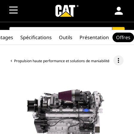
person
SEARCH
search
ntages
Spécifications
Outils
Présentation
Offres
more_vert
Propulsion haute performance et solutions de maniabilité