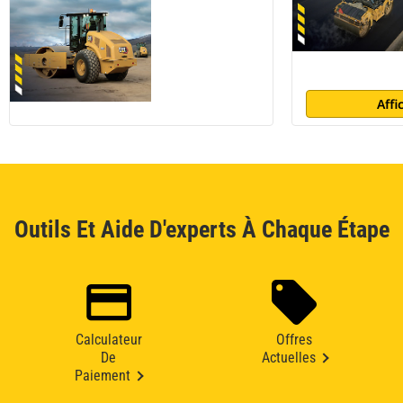
Affi
Outils Et Aide D'experts À Chaque Étape
Calculateur
Offres
De
Actuelles
Paiement