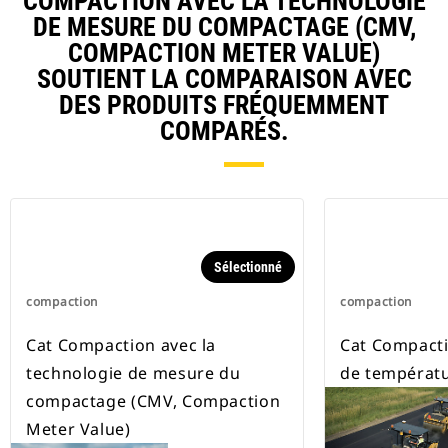
COMPACTION AVEC LA TECHNOLOGIE
pour les matériaux de base
DE MESURE DU COMPACTAGE (CMV,
granulaire, pour lesquels moins
COMPACTION METER VALUE)
de variations se produisent.
SOUTIENT LA COMPARAISON AVEC
Lorsqu'il est utilisé sur les sols de
DES PRODUITS FRÉQUEMMENT
type cohésifs, les relevés de
l'accéléromètre offrent de plus
COMPARÉS.
grandes variations en raison de
l'élasticité du sol, le système n'est
donc pas recommandé pour les
sols de type cohésifs.
Sélectionné
compaction
compaction
Cat Compaction avec la
Cat Compacti
technologie de mesure du
de températ
compactage (CMV, Compaction
Meter Value)