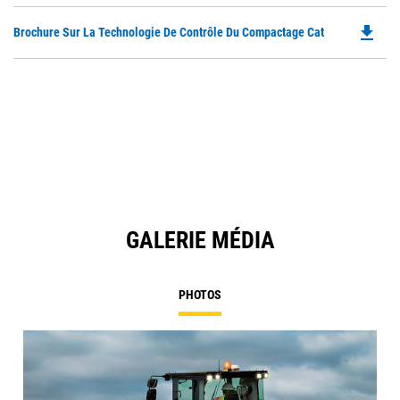
file_download
Do
Brochure Sur La Technologie De Contrôle Du Compactage Cat
P
O
in
a
N
Ta
GALERIE MÉDIA
PHOTOS