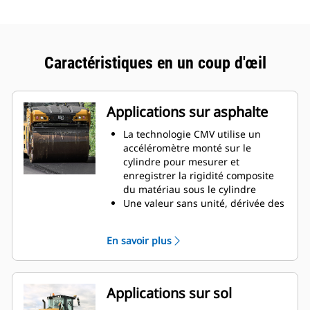
Caractéristiques en un coup d'œil
Applications sur asphalte
La technologie CMV utilise un
accéléromètre monté sur le
cylindre pour mesurer et
enregistrer la rigidité composite
du matériau sous le cylindre
Une valeur sans unité, dérivée des
données enregistrées, fournit une
indication de la rigidité composite
En savoir plus
etelle est appelée la «valeur de
rigidité composite» qui indique la
rigidité des couches, en cours de
compactage et en dessous, sous le
Applications sur sol
cylindre.