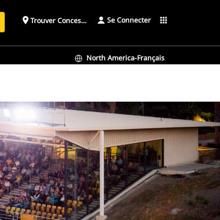
Se Connecter
place
apps
Trouver Concessionnaire
h
North America-Français