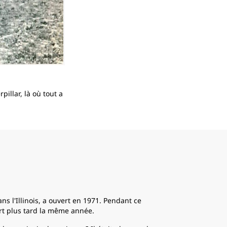
2
de
2
illar, là où tout a
Harry Hurt était un conducteur Caterpillar d
nos équipements à travers le monde. Cette 
Inde en 1964.
s l'Illinois, a ouvert en 1971. Pendant ce
rt plus tard la même année.