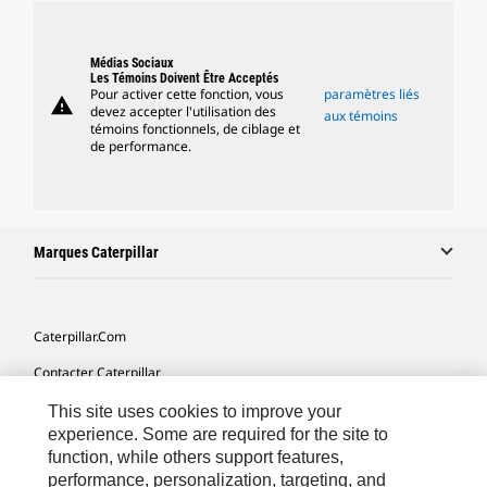
Médias Sociaux
Les Témoins Doivent Être Acceptés
Pour activer cette fonction, vous
paramètres liés
warning
devez accepter l'utilisation des
aux témoins
témoins fonctionnels, de ciblage et
de performance.
Marques Caterpillar
Caterpillar.com
Contacter Caterpillar
Mes Préférences Marketing
This site uses cookies to improve your
experience. Some are required for the site to
Plan Du Site
function, while others support features,
performance, personalization, targeting, and
Cookie Settings