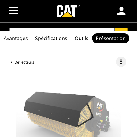
person
SEARCH
search
Avantages
Spécifications
Outils
Présentation
more_vert
Déflecteurs