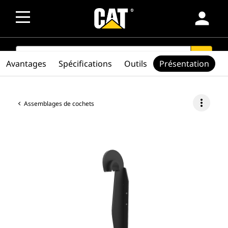
person
SEARCH
search
Avantages
Spécifications
Outils
Présentation
more_vert
Assemblages de cochets