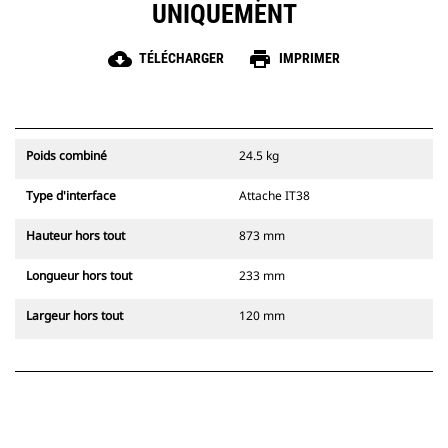
UNIQUEMENT
cloud_download
print
TÉLÉCHARGER
IMPRIMER
Poids combiné
24.5 kg
Type d'interface
Attache IT38
Hauteur hors tout
873 mm
Longueur hors tout
233 mm
Largeur hors tout
120 mm