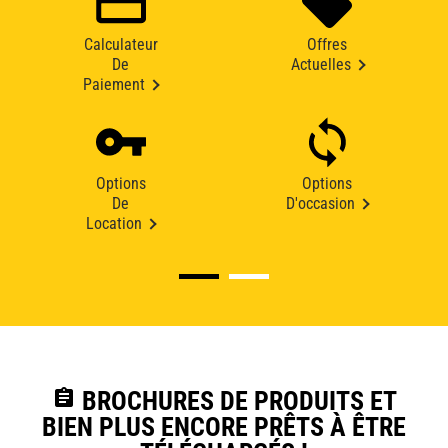
Calculateur
Offres
De
Actuelles
Paiement
Options
Options
De
D'occasion
Location
assignment
BROCHURES DE PRODUITS ET
BIEN PLUS ENCORE PRÊTS À ÊTRE