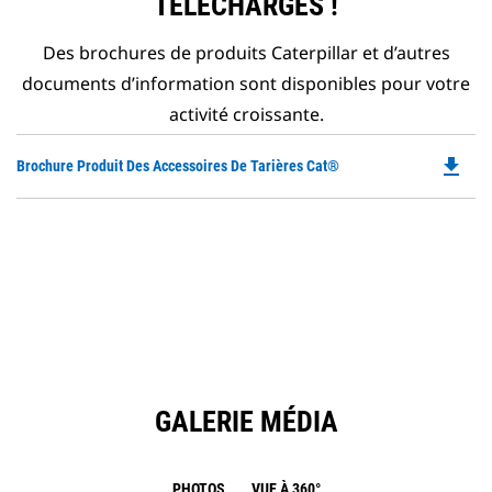
TÉLÉCHARGÉS !
Des brochures de produits Caterpillar et d’autres
documents d’information sont disponibles pour votre
activité croissante.
file_download
Do
Brochure Produit Des Accessoires De Tarières Cat®
P
O
in
a
N
Ta
GALERIE MÉDIA
PHOTOS
VUE À 360°