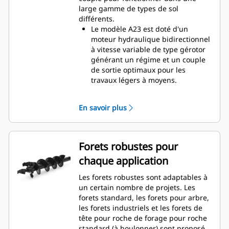
large gamme de types de sol
différents.
Le modèle A23 est doté d'un
moteur hydraulique bidirectionnel
à vitesse variable de type gérotor
générant un régime et un couple
de sortie optimaux pour les
travaux légers à moyens.
Le modèle A41 est doté d'un
moteur hydraulique bidirectionnel
En savoir plus
à vitesse variable de type gérotor,
avec train planétaire simple
réduction, monté sur un boîtier
d'entraînement de planétaire en
Forets robustes pour
ligne pour une vitesse et un
chaque application
couple de sortie de foret optimaux
pour les applications de service
Les forets robustes sont adaptables à
modéré à difficile.
un certain nombre de projets. Les
Le modèle A68 est doté d'un
forets standard, les forets pour arbre,
motoréducteur hydraulique
les forets industriels et les forets de
bidirectionnel à vitesse variable,
tête pour roche de forage pour roche
avec train planétaire simple
standard (à boulonner) sont proposés