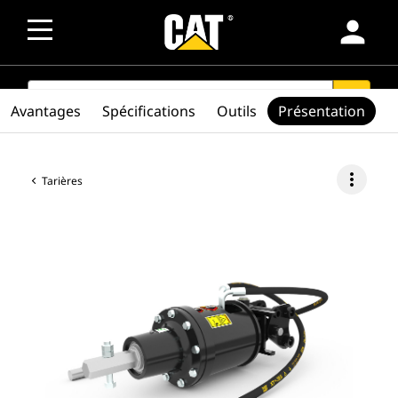
person
SEARCH
search
Avantages
Spécifications
Outils
Présentation
more_vert
Tarières