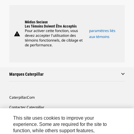
Médias Sociaux
Les Témoins Doivent Être Acceptés
Pour activer cette fonction, vous
paramètres liés
warning
devez accepter l'utilisation des
aux témoins
témoins fonctionnels, de ciblage et
de performance.
Marques Caterpillar
Caterpillar.com
Contacter Caterpillar
Mes Préférences Marketing
This site uses cookies to improve your
experience. Some are required for the site to
Plan Du Site
function, while others support features,