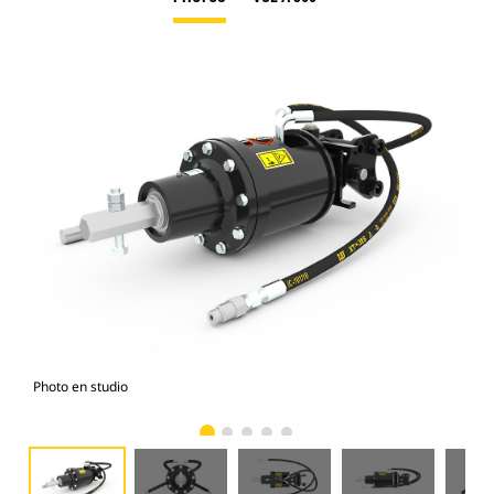
Photo en studio
Vue