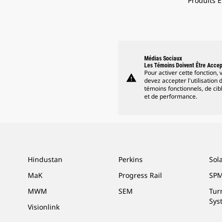
Produits E
Médias Sociaux
Les Témoins Doivent Être Acce
Pour activer cette fonction, 
warning
devez accepter l'utilisation 
témoins fonctionnels, de cib
et de performance.
Hindustan
Perkins
Sol
MaK
Progress Rail
SPM
MWM
SEM
Tur
Sys
Visionlink