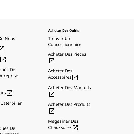
Acheter Des Outils
De Nous
Trouver Un
Concessionnaire

Acheter Des Pièces


ués De
Acheter Des
ntreprise

Accessoires
Acheter Des Manuels

urs

Caterpillar
Acheter Des Produits

Magasiner Des

Chaussures
ués De