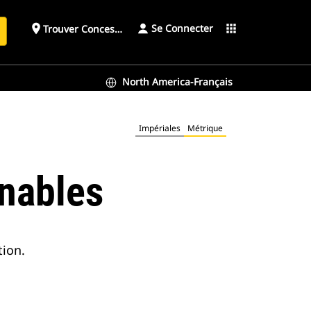
Se Connecter
place
apps
Trouver Concessionnaire
h
North America-Français
Impériales
Métrique
inables
tion.