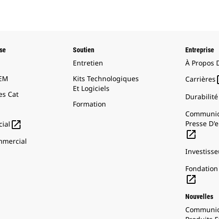
ise
Soutien
Entreprise
Entretien
À Propos 
OEM
Kits Technologiques
Carrières
Et Logiciels
s Cat
Durabilité
Formation
Communiq

Presse D'e
ial

mercial
Investisse
Fondation 

Nouvelles
Communiq