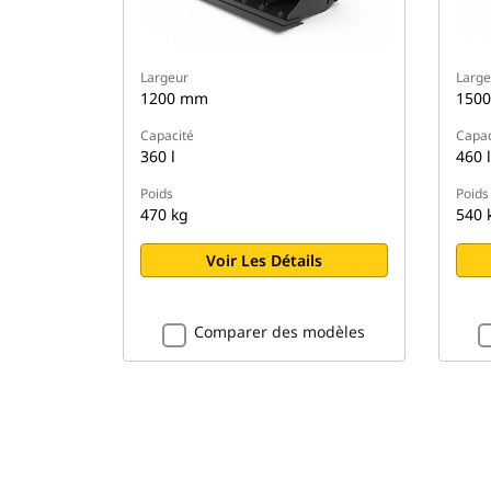
Largeur
Large
1200 mm
150
Capacité
Capac
360 l
460 l
Poids
Poids
470 kg
540 
Voir Les Détails
Comparer des modèles