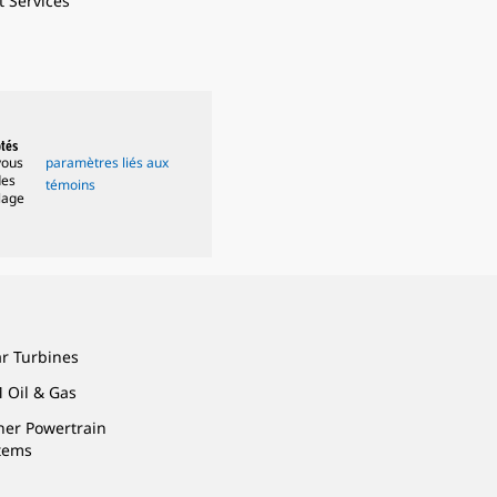
t Services
ptés
vous
paramètres liés aux
des
témoins
lage
ar Turbines
 Oil & Gas
ner Powertrain
tems