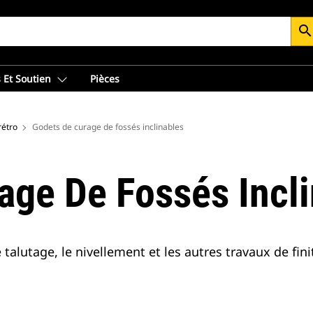
searc
 Et Soutien
Pièces
rétro
Godets de curage de fossés inclinables
age De Fossés Incl
 talutage, le nivellement et les autres travaux de fini