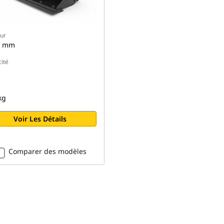
ur
0 mm
ité
kg
Voir Les Détails
Comparer des modèles