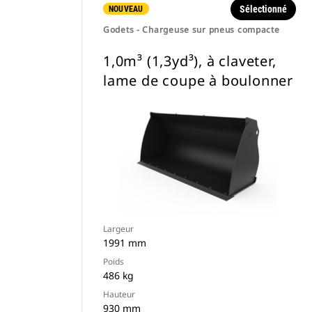
Sélectionné
NOUVEAU
Godets - Chargeuse sur pneus compacte
1,0m³ (1,3yd³), à claveter,
lame de coupe à boulonner
Largeur
1991 mm
Poids
486 kg
Hauteur
930 mm