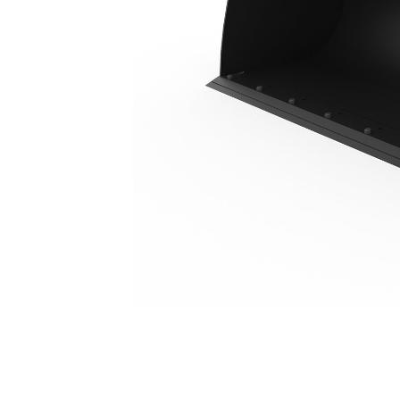
1,0m³ (1,3yd³), À Claveter, Lame De Coupe À Boulonner
Ava
Modifier le modèle