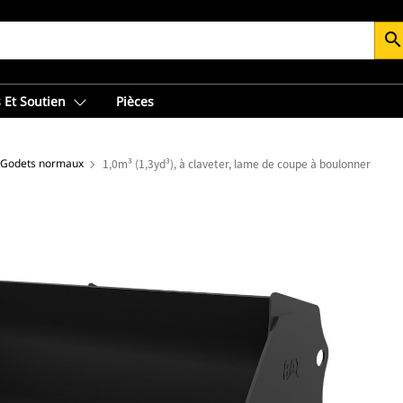
searc
 Et Soutien
Pièces
Godets normaux
1,0m³ (1,3yd³), à claveter, lame de coupe à boulonner