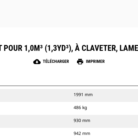
 POUR 1,0M³ (1,3YD³), À CLAVETER, LA
cloud_download
print
TÉLÉCHARGER
IMPRIMER
1991 mm
486 kg
930 mm
942 mm