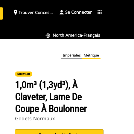
Se Connecter
place
apps
Trouver Concessionnaire
h
North America-Français
Impériales
Métrique
NOUVEAU
1,0m³ (1,3yd³), À
Claveter, Lame De
Coupe À Boulonner
Godets Normaux