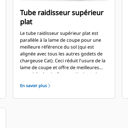
Tube raidisseur supérieur
plat
Le tube raidisseur supérieur plat est
parallèle à la lame de coupe pour une
meilleure référence du sol (qui est
alignée avec tous les autres godets de
chargeuse Cat). Ceci réduit l'usure de la
lame de coupe et offre de meilleures
capacités de nivellement. L'orientation
et le placement de la lame peuvent être
En savoir plus
plus faciles à évaluer depuis la cabine.