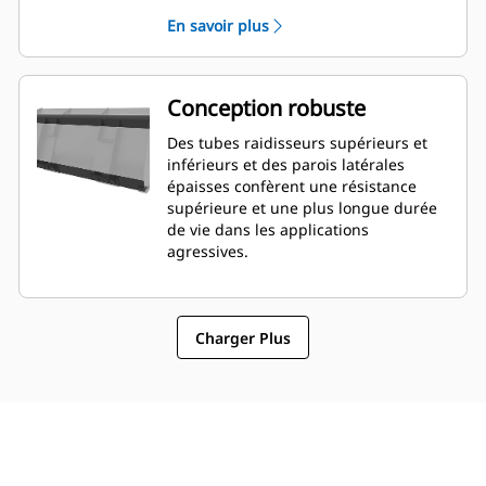
L'orientation et le placement de la
En savoir plus
lame peuvent être plus faciles à
évaluer depuis la cabine.
Conception robuste
Des tubes raidisseurs supérieurs et
inférieurs et des parois latérales
épaisses confèrent une résistance
supérieure et une plus longue durée
de vie dans les applications
agressives.
Charger Plus