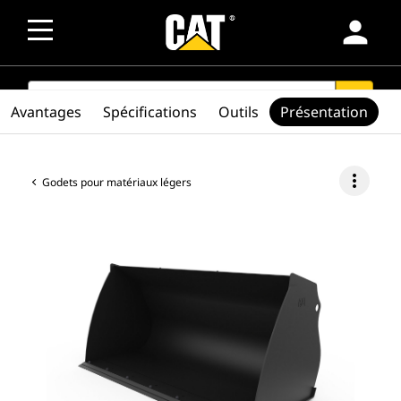
person
SEARCH
search
Avantages
Spécifications
Outils
Présentation
more_vert
Godets pour matériaux légers