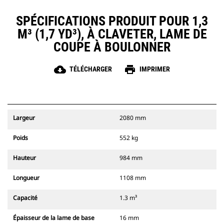
SPÉCIFICATIONS PRODUIT POUR 1,3
M³ (1,7 YD³), À CLAVETER, LAME DE
COUPE À BOULONNER
cloud_download
print
TÉLÉCHARGER
IMPRIMER
Largeur
2080 mm
Poids
552 kg
Hauteur
984 mm
Longueur
1108 mm
Capacité
1.3 m³
Épaisseur de la lame de base
16 mm