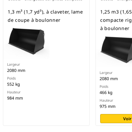
1,3 m³ (1,7 yd³), à claveter, lame
1,25 m3 (1,65
de coupe à boulonner
compacte rig
à boulonner
Largeur
2080 mm
Largeur
Poids
2080 mm
552 kg
Poids
Hauteur
466 kg
984 mm
Hauteur
975 mm
Voir