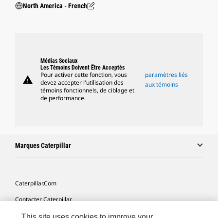
North America - French
Médias Sociaux
Les Témoins Doivent Être Acceptés
Pour activer cette fonction, vous
paramètres liés
warning
devez accepter l'utilisation des
aux témoins
témoins fonctionnels, de ciblage et
de performance.
Marques Caterpillar
Caterpillar.com
Contacter Caterpillar
Mes Préférences Marketing
This site uses cookies to improve your