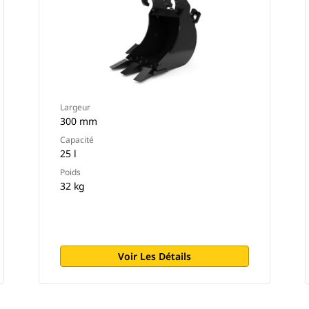
Largeur
300 mm
Capacité
25 l
Poids
32 kg
Voir Les Détails