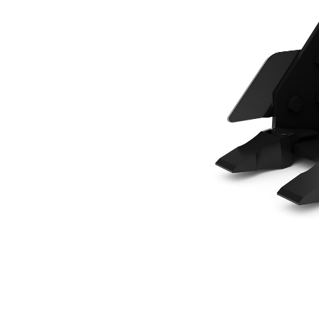
302 Mm (12 In)
Ava
Modifier le modèle