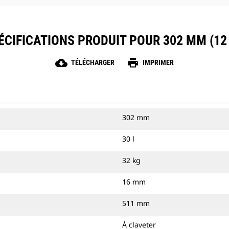
ÉCIFICATIONS PRODUIT POUR 302 MM (12 
cloud_download
print
TÉLÉCHARGER
IMPRIMER
302 mm
30 l
32 kg
16 mm
511 mm
À claveter