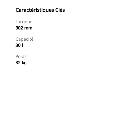
Caractéristiques Clés
Largeur
302 mm
Capacité
30 l
Poids
32 kg
Acheter Maintenant
Demander Un Devis