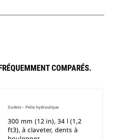
S FRÉQUEMMENT COMPARÉS.
Godets - Pelle hydraulique
300 mm (12 in), 34 l (1,2
ft3), à claveter, dents à
boulonner