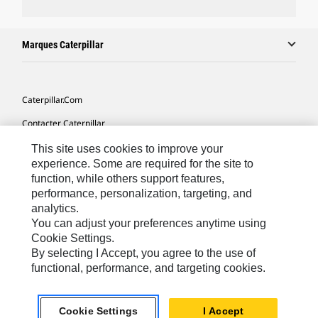
Marques Caterpillar
Caterpillar.com
Contacter Caterpillar
Mes Préférences Marketing
This site uses cookies to improve your
experience. Some are required for the site to
Plan Du Site
function, while others support features,
performance, personalization, targeting, and
Cookie Settings
analytics.
Légales
You can adjust your preferences anytime using
Cookie Settings.
Confidentialité
By selecting I Accept, you agree to the use of
functional, performance, and targeting cookies.
North America - French
© 2026 Caterpillar. Tous droits réservés.
Cookie Settings
I Accept