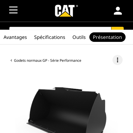
person
SEARCH
search
Avantages
Spécifications
Outils
Présentation
more_vert
Godets normaux GP - Série Performance