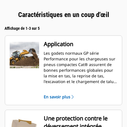
Caractéristiques en un coup d'œil
Affichage de 1-3 sur 5
Application
Les godets normaux GP série
Performance pour les chargeuses sur
pneus compactes Cat® assurent de
bonnes performances globales pour
la mise en tas, la reprise de tas,
l'excavation et le chargement de talus.
Comme le nom le suggère, ces godets
sont performants lors du chargement
En savoir plus
au tas ou de matériau en place. Ils
sont conçus pour des forces
d'arrachage et des conditions
d'abrasion standards. Idéal pour les
Une protection contre le
applications de rétrocavage et de
déversement intégrée
nivellement. Le facteur de