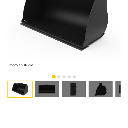
Photo en studio
Vue