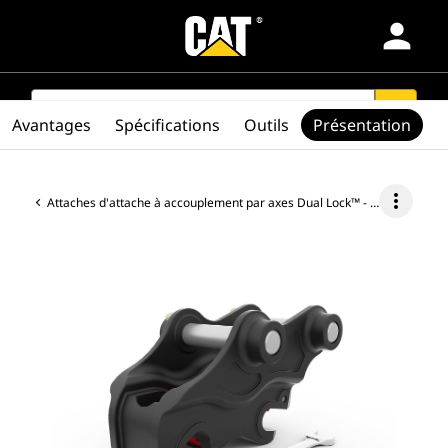
person
Produits
SEARCH
search
Avantages
Spécifications
Outils
Présentation
Secteurs D’activité
more_vert
Attaches d'attache à accouplement par axes Dual Lock™ - Minipelle hydraulique
Services Et Soutien
Pièces
Trouver Concessionnaire
North America-Français