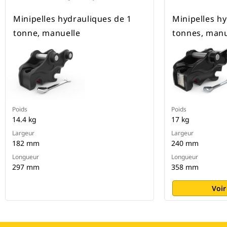
Minipelles hydrauliques de 1
Minipelles h
tonne, manuelle
tonnes, manu
Poids
Poids
14.4 kg
17 kg
Largeur
Largeur
182 mm
240 mm
Longueur
Longueur
297 mm
358 mm
Voir