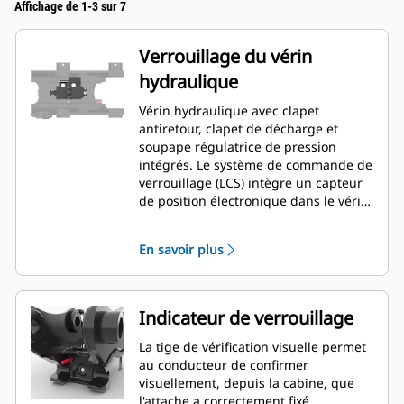
Affichage de 1-3 sur 7
Verrouillage du vérin
hydraulique
Vérin hydraulique avec clapet
antiretour, clapet de décharge et
soupape régulatrice de pression
intégrés. Le système de commande de
verrouillage (LCS) intègre un capteur
de position électronique dans le vérin
de l'attache rapide hydraulique. Ce
capteur fournit des valeurs précises et
En savoir plus
fiables à un processeur électronique
monté à l'intérieur de l'attache rapide.
Ce microprocesseur permet une
communication numérique avec le
Indicateur de verrouillage
module de commande électronique
(ECM) de la minipelle hydraulique de
La tige de vérification visuelle permet
nouvelle génération au moyen d'un
au conducteur de confirmer
faisceau électrique.
visuellement, depuis la cabine, que
l'attache a correctement fixé