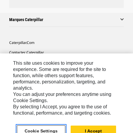
Marques Caterpillar
Caterpillar.com
Contacter Caterpillar
Mes Préférences Marketing
This site uses cookies to improve your
experience. Some are required for the site to
Plan Du Site
function, while others support features,
performance, personalization, targeting, and
Cookie Settings
analytics.
Légales
You can adjust your preferences anytime using
Cookie Settings.
Confidentialité
By selecting I Accept, you agree to the use of
functional, performance, and targeting cookies.
North America - French
© 2026 Caterpillar. Tous droits réservés.
Cookie Settings
I Accept