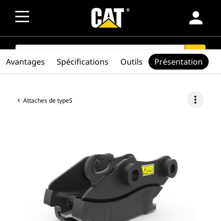
person
SEARCH
search
Avantages
Spécifications
Outils
Présentation
more_vert
Attaches de typeS