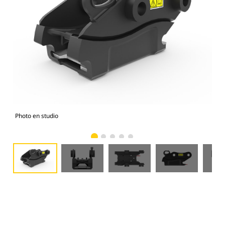
Photo en studio
Vue