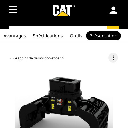
person
SEARCH
search
Avantages
Spécifications
Outils
Présentation
more_vert
Grappins de démolition et de tri