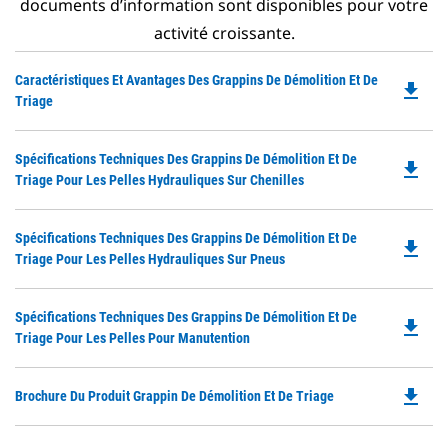
documents d’information sont disponibles pour votre
activité croissante.
Do
Caractéristiques Et Avantages Des Grappins De Démolition Et De
file_download
P
Triage
O
in
Do
Spécifications Techniques Des Grappins De Démolition Et De
a
file_download
P
Triage Pour Les Pelles Hydrauliques Sur Chenilles
N
O
Ta
in
Do
Spécifications Techniques Des Grappins De Démolition Et De
a
file_download
P
Triage Pour Les Pelles Hydrauliques Sur Pneus
N
O
Ta
in
Do
Spécifications Techniques Des Grappins De Démolition Et De
a
file_download
P
Triage Pour Les Pelles Pour Manutention
N
O
Ta
in
file_download
Do
Brochure Du Produit Grappin De Démolition Et De Triage
a
P
N
O
Ta