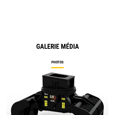
in
a
N
Ta
GALERIE MÉDIA
PHOTOS