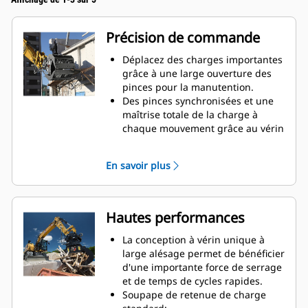
Précision de commande
Déplacez des charges importantes
grâce à une large ouverture des
pinces pour la manutention.
Des pinces synchronisées et une
maîtrise totale de la charge à
chaque mouvement grâce au vérin
monté transversalement.
Maintenez votre serrage sur des
En savoir plus
charges importantes ou
récupérez, triez et placez des
matériaux de petite taille grâce à
des butées anti-chevauchement
Hautes performances
pour le contact des mâchoires
bord à bord et évitez ainsi le
La conception à vérin unique à
chevauchement.
large alésage permet de bénéficier
Filtrez la saleté et tout matériau fin
d'une importante force de serrage
grâce à des pinces à claire-voie et
et de temps de cycles rapides.
perforées, qui offrent aussi au
Soupape de retenue de charge
conducteur une bonne visibilité