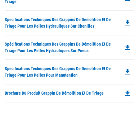
P
Triage
O
in
Do
Spécifications Techniques Des Grappins De Démolition Et De
a
file_download
P
Triage Pour Les Pelles Hydrauliques Sur Chenilles
N
O
Ta
in
Do
Spécifications Techniques Des Grappins De Démolition Et De
a
file_download
P
Triage Pour Les Pelles Hydrauliques Sur Pneus
N
O
Ta
in
Do
Spécifications Techniques Des Grappins De Démolition Et De
a
file_download
P
Triage Pour Les Pelles Pour Manutention
N
O
Ta
in
file_download
Do
Brochure Du Produit Grappin De Démolition Et De Triage
a
P
N
O
Ta
in
a
N
Ta