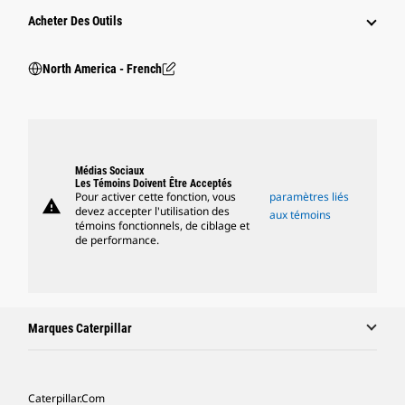
Acheter Des Outils
North America - French
Médias Sociaux
Les Témoins Doivent Être Acceptés
Pour activer cette fonction, vous
paramètres liés
warning
devez accepter l'utilisation des
aux témoins
témoins fonctionnels, de ciblage et
de performance.
Marques Caterpillar
Caterpillar.com