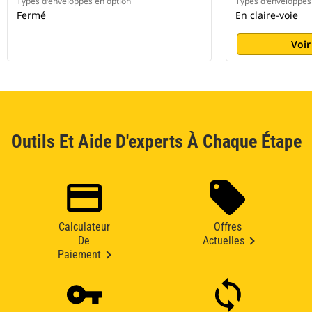
Types d'enveloppes en option
Types d'enveloppes
Fermé
En claire-voie
Voir
Outils Et Aide D'experts À Chaque Étape
Calculateur
Offres
De
Actuelles
Paiement