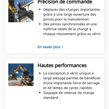
Précision de commande
Déplacez des charges importantes
grâce à une large ouverture des
pinces pour la manutention.
Des pinces synchronisées et une
maîtrise totale de la charge à
chaque mouvement grâce au vérin
monté transversalement.
Maintenez votre serrage sur des
En savoir plus
charges importantes ou
récupérez, triez et placez des
matériaux de petite taille grâce à
des butées anti-chevauchement
Hautes performances
pour le contact des mâchoires
bord à bord et évitez ainsi le
La conception à vérin unique à
chevauchement.
large alésage permet de bénéficier
Filtrez la saleté et tout matériau fin
d'une importante force de serrage
grâce à des pinces à claire-voie et
et de temps de cycles rapides.
perforées, qui offrent aussi au
Soupape de retenue de charge
conducteur une bonne visibilité
standard :
sur la charge.
Travaillez à proximité des bords et
Le tri des matériaux est rapide, ce
parois de conteneurs. Le profil de