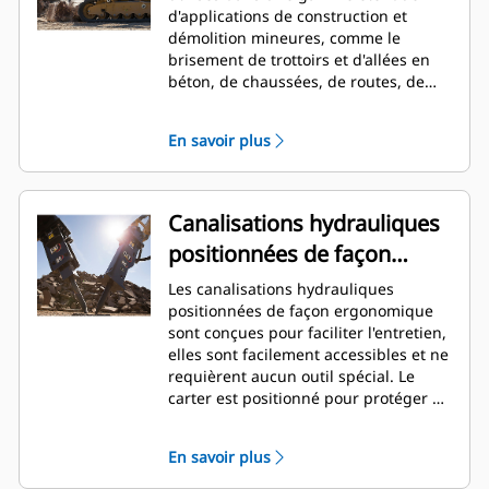
d'applications de construction et
démolition mineures, comme le
brisement de trottoirs et d'allées en
béton, de chaussées, de routes, de
maçonnerie, de préparation et
d'aménagement de site, ainsi que la
En savoir plus
destruction des sols gelés pour les
réparations d'infrastructure réseau.
Canalisations hydrauliques
positionnées de façon
ergonomique
Les canalisations hydrauliques
positionnées de façon ergonomique
sont conçues pour faciliter l'entretien,
elles sont facilement accessibles et ne
requièrent aucun outil spécial. Le
carter est positionné pour protéger de
la force et de la saleté durant un
impact et pour faciliter l'accès de la
En savoir plus
clé. Les canalisations hydrauliques et
la pression de la tête arrière peuvent