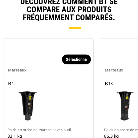
DÉCOUVREZ COMMENT B1 SE
COMPARE AUX PRODUITS
FRÉQUEMMENT COMPARÉS.
Sélectionné
Marteaux
Marteaux
B1
B1s
Poids en ordre de marche : avec outil
Poids en ordre de m
83.1 kg
86.3 kg