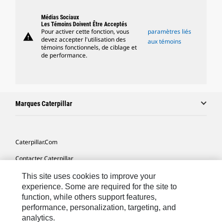
Médias Sociaux
Les Témoins Doivent Être Acceptés
Pour activer cette fonction, vous
paramètres liés
warning
devez accepter l'utilisation des
aux témoins
témoins fonctionnels, de ciblage et
de performance.
Marques Caterpillar
Caterpillar.com
Contacter Caterpillar
Mes Préférences Marketing
This site uses cookies to improve your
experience. Some are required for the site to
Plan Du Site
function, while others support features,
performance, personalization, targeting, and
Cookie Settings
analytics.