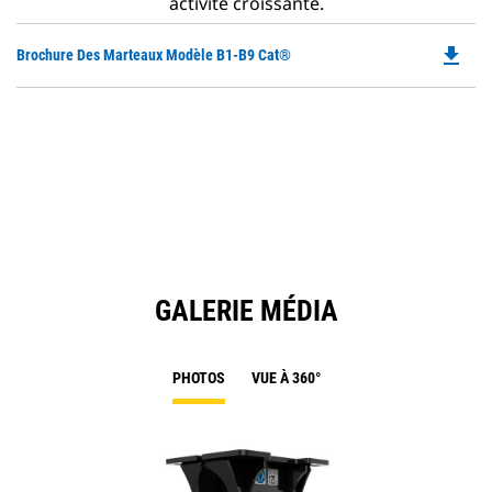
activité croissante.
file_download
Do
Brochure Des Marteaux Modèle B1-B9 Cat®
P
O
in
a
N
Ta
GALERIE MÉDIA
PHOTOS
VUE À 360°