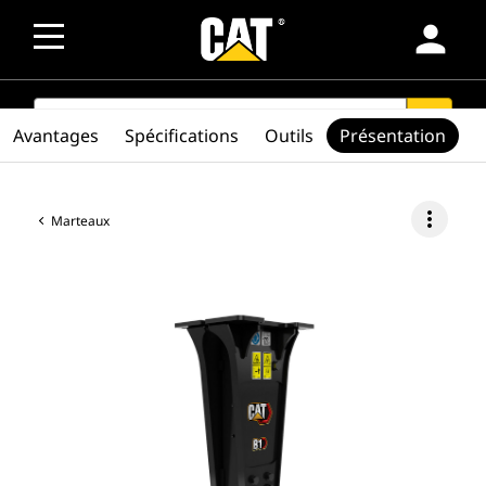
person
SEARCH
search
Avantages
Spécifications
Outils
Présentation
more_vert
Marteaux