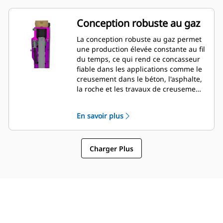
être vérifiées et modifiées pendant le
montage du disjoncteur sur la
Conception robuste au gaz
machine, ce qui permet une
surveillance rapide de l'état du
La conception robuste au gaz permet
disjoncteur.
une production élevée constante au fil
du temps, ce qui rend ce concasseur
fiable dans les applications comme le
creusement dans le béton, l'asphalte,
la roche et les travaux de creusement
légers.
En savoir plus
Charger Plus