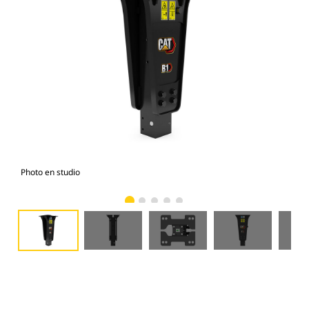
Photo en studio
Vue