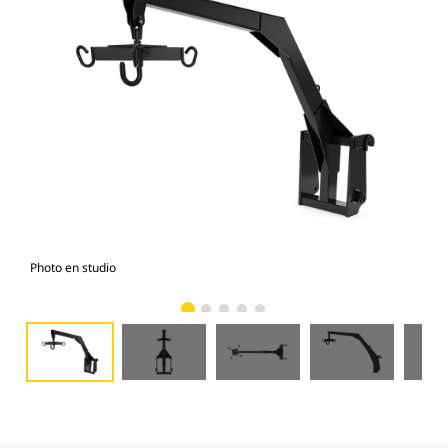
Photo en studio
Vue