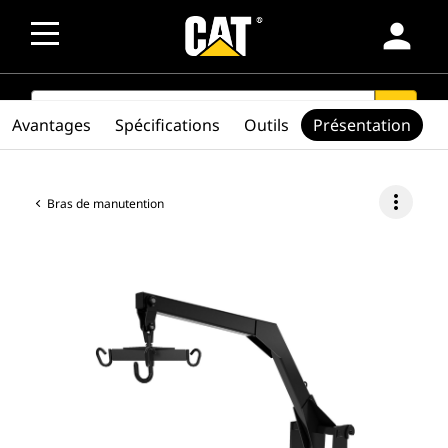
person
SEARCH
search
Avantages
Spécifications
Outils
Présentation
more_vert
Bras de manutention