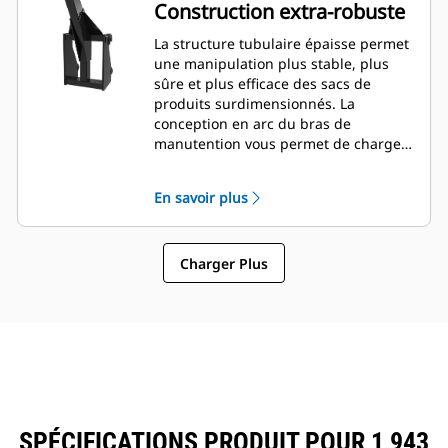
Construction extra-robuste
La structure tubulaire épaisse permet
une manipulation plus stable, plus
sûre et plus efficace des sacs de
produits surdimensionnés. La
conception en arc du bras de
manutention vous permet de charger
de grands sacs des deux côtés du
tombereau à partir d'un seul côté, ce
En savoir plus
qui réduit les temps de
chargement/déchargement pour une
plus grande efficacité.
Charger Plus
SPÉCIFICATIONS PRODUIT POUR 1 943