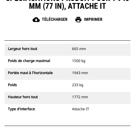
MM (77 IN), ATTACHE IT
cloud_download
print
TÉLÉCHARGER
IMPRIMER
Largeur hors tout
665 mm
Poids de charge maximal
1500 kg
Portée maxi à l'horizontale
1943 mm
Poids
233 kg
Hauteur hors tout
1772 mm
Type d'interface
Attache IT