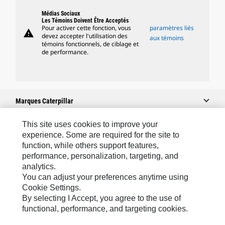
Médias Sociaux
Les Témoins Doivent Être Acceptés
Pour activer cette fonction, vous
paramètres liés
warning
devez accepter l'utilisation des
aux témoins
témoins fonctionnels, de ciblage et
de performance.
Marques Caterpillar
This site uses cookies to improve your
experience. Some are required for the site to
Caterpillar.com
function, while others support features,
performance, personalization, targeting, and
Contacter Caterpillar
analytics.
Mes Préférences Marketing
You can adjust your preferences anytime using
Cookie Settings.
Plan Du Site
By selecting I Accept, you agree to the use of
Cookie Settings
functional, performance, and targeting cookies.
Légales