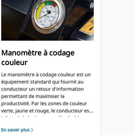
Manomètre à codage
couleur
Le manomètre à codage couleur est un
équipement standard qui fournit au
conducteur un retour d'information
permettant de maximiser la
productivité. Par les zones de couleur
verte, jaune et rouge, le conducteur est
informé de la charge appliquée à la
débroussailleuse-déchiqueteuse et de la
En savoir plus
possibilité ou non d'effectuer des