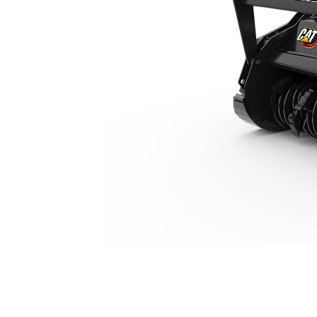
Limiteur D'attaque HM416
Ava
Modifier le modèle