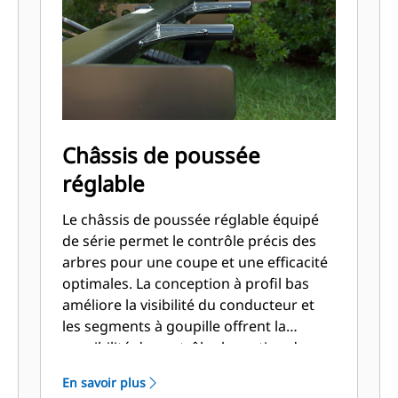
Châssis de poussée
réglable
Le châssis de poussée réglable équipé
de série permet le contrôle précis des
arbres pour une coupe et une efficacité
optimales. La conception à profil bas
améliore la visibilité du conducteur et
les segments à goupille offrent la
possibilité de contrôler la section de
dent utilisée pour la coupe afin de
En savoir plus
prolonger la durée de vie des dents.