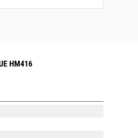
réglages pour maximiser la productivité
en modifiant les charges de matériaux.
QUE HM416