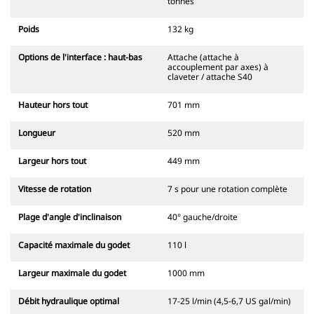
tonnes
Poids
132 kg
Options de l'interface : haut-bas
Attache (attache à
accouplement par axes) à
claveter / attache S40
Hauteur hors tout
701 mm
Longueur
520 mm
Largeur hors tout
449 mm
Vitesse de rotation
7 s pour une rotation complète
Plage d'angle d'inclinaison
40° gauche/droite
Capacité maximale du godet
110 l
Largeur maximale du godet
1000 mm
Débit hydraulique optimal
17-25 l/min (4,5-6,7 US gal/min)