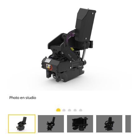
Photo en studio
Vue