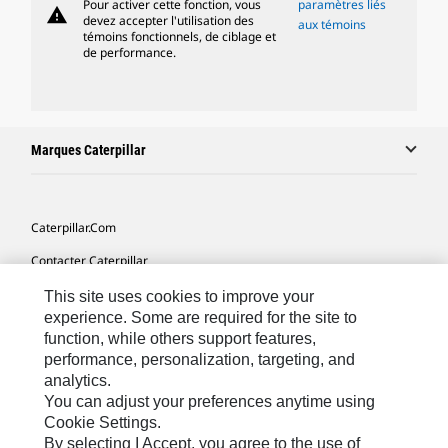
Pour activer cette fonction, vous
paramètres liés
warning
devez accepter l'utilisation des
aux témoins
témoins fonctionnels, de ciblage et
de performance.
Marques Caterpillar
Caterpillar.com
Contacter Caterpillar
Mes Préférences Marketing
This site uses cookies to improve your
experience. Some are required for the site to
Plan Du Site
function, while others support features,
performance, personalization, targeting, and
Cookie Settings
analytics.
Légales
You can adjust your preferences anytime using
Cookie Settings.
Confidentialité
By selecting I Accept, you agree to the use of