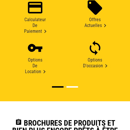
Calculateur
Offres
De
Actuelles
Paiement
Options
Options
De
D'occasion
Location
assignment
BROCHURES DE PRODUITS ET