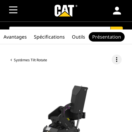
person
SEARCH
search
Avantages
Spécifications
Outils
Présentation
more_vert
Systèmes Tilt Rotate