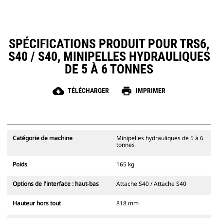
SPÉCIFICATIONS PRODUIT POUR TRS6,
S40 / S40, MINIPELLES HYDRAULIQUES
DE 5 À 6 TONNES
cloud_download
print
TÉLÉCHARGER
IMPRIMER
Catégorie de machine
Minipelles hydrauliques de 5 à 6
tonnes
Poids
165 kg
Options de l'interface : haut-bas
Attache S40 / Attache S40
Hauteur hors tout
818 mm