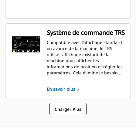
Système de commande TRS
Compatible avec l'affichage standard
ou avancé de la machine, le TRS
utilise l'affichage existant de la
machine pour afficher les
informations de position et régler les
paramètres. Cela élimine le besoin
d'affichages supplémentaires qui
encombrent la cabine de votre pelle
En savoir plus
hydraulique.
Charger Plus