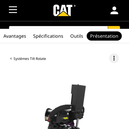
person
SEARCH
search
Avantages
Spécifications
Outils
Présentation
more_vert
Systèmes Tilt Rotate