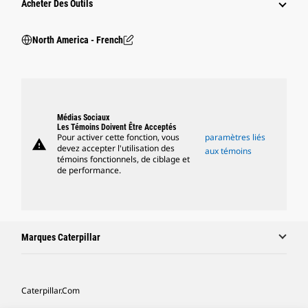
Acheter Des Outils
North America - French
Médias Sociaux
Les Témoins Doivent Être Acceptés
Pour activer cette fonction, vous
paramètres liés
warning
devez accepter l'utilisation des
aux témoins
témoins fonctionnels, de ciblage et
de performance.
Marques Caterpillar
Caterpillar.com