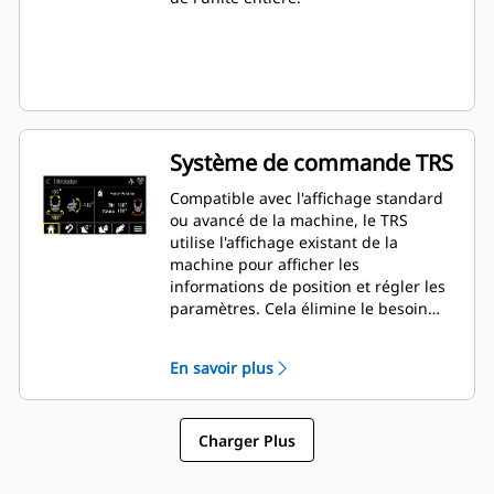
Système de commande TRS
Compatible avec l'affichage standard
ou avancé de la machine, le TRS
utilise l'affichage existant de la
machine pour afficher les
informations de position et régler les
paramètres. Cela élimine le besoin
d'affichages supplémentaires qui
encombrent la cabine de votre pelle
En savoir plus
hydraulique.
Charger Plus