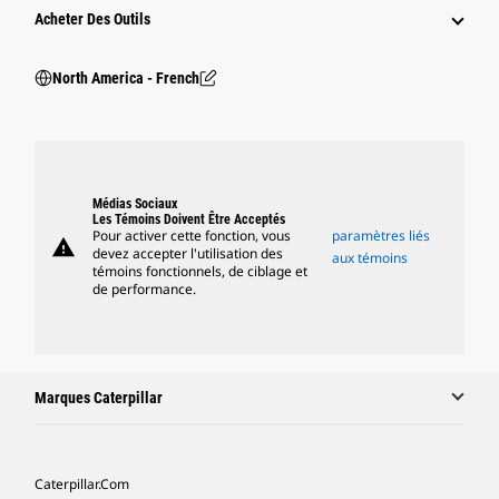
Acheter Des Outils
North America - French
Médias Sociaux
Les Témoins Doivent Être Acceptés
Pour activer cette fonction, vous
paramètres liés
warning
devez accepter l'utilisation des
aux témoins
témoins fonctionnels, de ciblage et
de performance.
Marques Caterpillar
Caterpillar.com