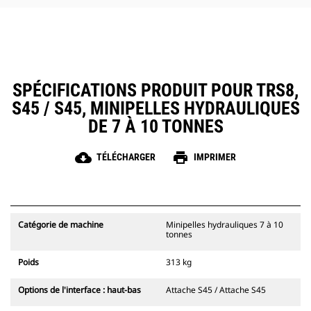
SPÉCIFICATIONS PRODUIT POUR TRS8,
S45 / S45, MINIPELLES HYDRAULIQUES
DE 7 À 10 TONNES
cloud_download
print
TÉLÉCHARGER
IMPRIMER
Catégorie de machine
Minipelles hydrauliques 7 à 10
tonnes
Poids
313 kg
Options de l'interface : haut-bas
Attache S45 / Attache S45