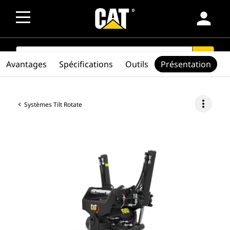
person
SEARCH
search
Avantages
Spécifications
Outils
Présentation
more_vert
Systèmes Tilt Rotate