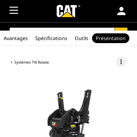
person
SEARCH
search
Avantages
Spécifications
Outils
Présentation
more_vert
Systèmes Tilt Rotate