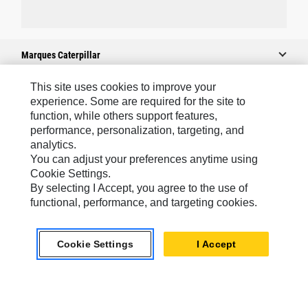
Marques Caterpillar
This site uses cookies to improve your
experience. Some are required for the site to
Caterpillar.com
function, while others support features,
performance, personalization, targeting, and
Contacter Caterpillar
analytics.
Mes Préférences Marketing
You can adjust your preferences anytime using
Cookie Settings.
Plan Du Site
By selecting I Accept, you agree to the use of
Cookie Settings
functional, performance, and targeting cookies.
Légales
Cookie Settings
I Accept
Confidentialité
North America - French
© 2026 Caterpillar. Tous droits réservés.