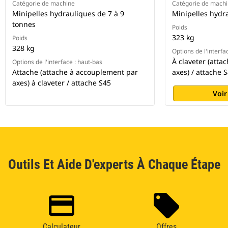
Catégorie de machine
Catégorie de mach
Minipelles hydrauliques de 7 à 9
Minipelles hydr
tonnes
Poids
323 kg
Poids
328 kg
Options de l'interfa
À claveter (att
Options de l'interface : haut-bas
Attache (attache à accouplement par
axes) / attache 
axes) à claveter / attache S45
Voir
Outils Et Aide D'experts À Chaque Étape
Calculateur
Offres