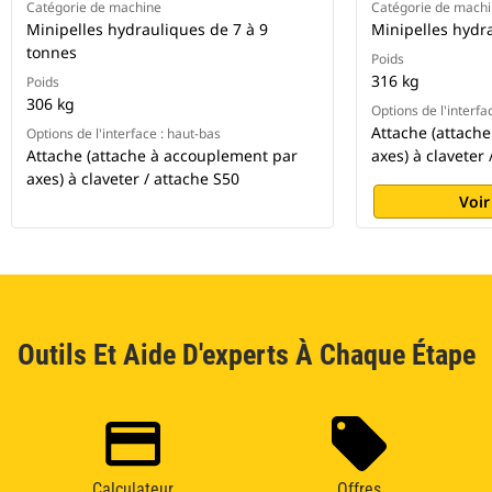
Catégorie de machine
Catégorie de mach
Minipelles hydrauliques de 7 à 9
Minipelles hydr
tonnes
Poids
316 kg
Poids
306 kg
Options de l'interfa
Attache (attach
Options de l'interface : haut-bas
Attache (attache à accouplement par
axes) à claveter 
axes) à claveter / attache S50
Voir
Outils Et Aide D'experts À Chaque Étape
Calculateur
Offres