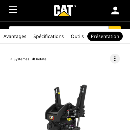
person
SEARCH
search
Avantages
Spécifications
Outils
Présentation
more_vert
Systèmes Tilt Rotate