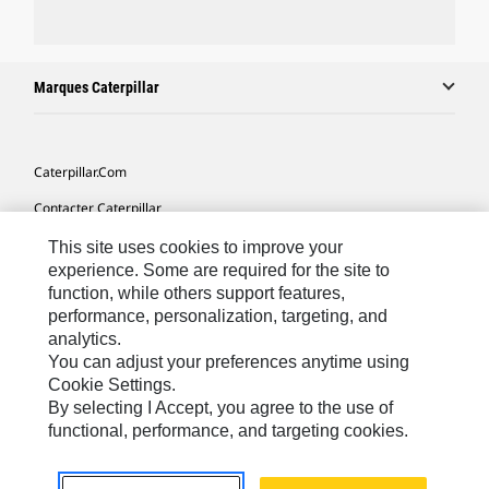
Marques Caterpillar
Caterpillar.com
Contacter Caterpillar
Mes Préférences Marketing
This site uses cookies to improve your
experience. Some are required for the site to
Plan Du Site
function, while others support features,
performance, personalization, targeting, and
Cookie Settings
analytics.
Légales
You can adjust your preferences anytime using
Cookie Settings.
Confidentialité
By selecting I Accept, you agree to the use of
functional, performance, and targeting cookies.
North America - French
© 2026 Caterpillar. Tous droits réservés.