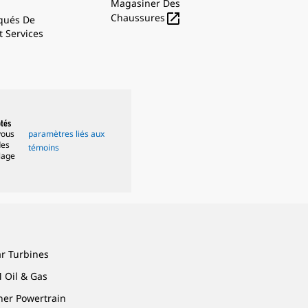
Magasiner Des

Chaussures
ués De
t Services
ptés
vous
paramètres liés aux
des
témoins
lage
ar Turbines
 Oil & Gas
ner Powertrain