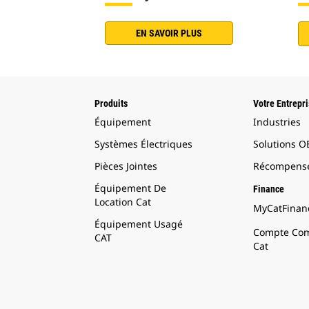
EN SAVOIR PLUS
Produits
Votre Entrepr
Équipement
Industries
Systèmes Électriques
Solutions 
Pièces Jointes
Récompense
Équipement De
Finance
Location Cat
MyCatFinanc
Équipement Usagé
Compte Com
CAT
Cat