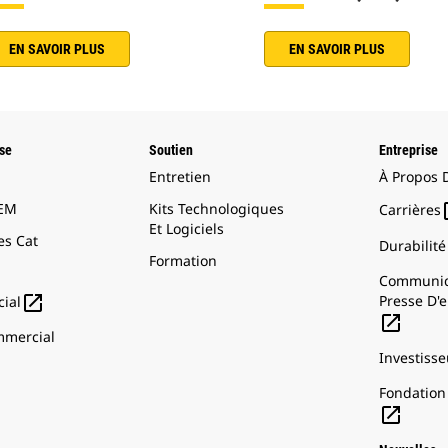
EN SAVOIR PLUS
EN SAVOIR PLUS
ise
Soutien
Entreprise
Entretien
À Propos 
OEM
Kits Technologiques
Carrières
Et Logiciels
s Cat
Durabilité
Formation
Communiq

Presse D'e
ial

mercial
Investisse
Fondation 
