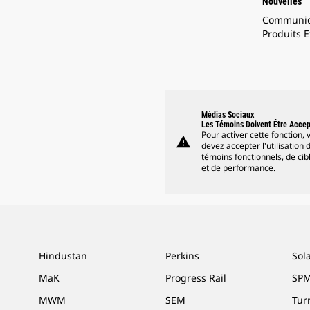
Nouvelles
Communiq
Produits E
Médias Sociaux
Les Témoins Doivent Être Acce
Pour activer cette fonction, 
warning
devez accepter l'utilisation 
témoins fonctionnels, de cib
et de performance.
Hindustan
Perkins
Sol
MaK
Progress Rail
SPM
MWM
SEM
Tur