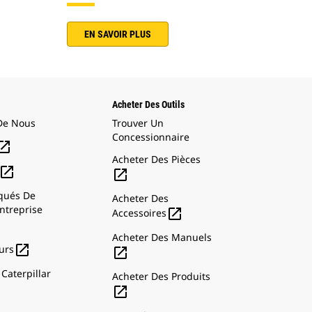
EN SAVOIR PLUS
Acheter Des Outils
De Nous
Trouver Un
Concessionnaire

Acheter Des Pièces


ués De
Acheter Des
ntreprise

Accessoires
Acheter Des Manuels

urs

Caterpillar
Acheter Des Produits
