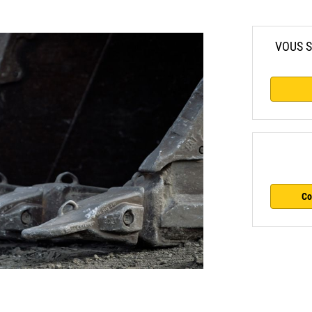
VOUS S
Co