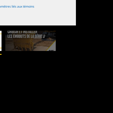
amètres liés aux témoins
2
de
2