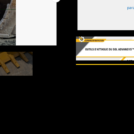
par
1
de
2
2
de
2