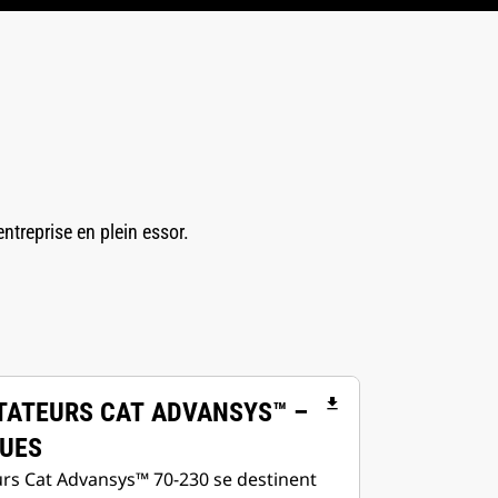
ntreprise en plein essor.
file_download
TATEURS CAT ADVANSYS™ –
QUES
rs Cat Advansys™ 70-230 se destinent