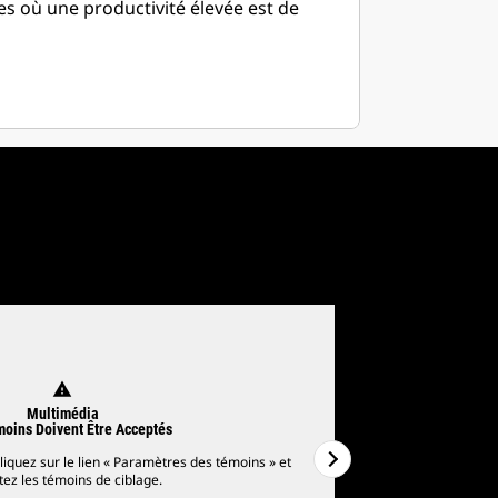
es où une productivité élevée est de
warning
Multimédia
oins Doivent Être Acceptés
liquez sur le lien « Paramètres des témoins » et
Pour regarder l
ez les témoins de ciblage.