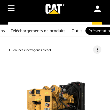
person
SEARCH
search
ons
Téléchargements de produits
Outils
Présentati
more_vert
Groupes électrogènes diesel