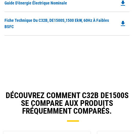
file_download
Do
Guide D'énergie Électrique Nominale
P
O
Do
Fiche Technique Du C32B, DE1500S,1500 EkW, 60Hz À Faibles
in
file_download
P
BSFC
a
O
N
in
Ta
a
N
Ta
DÉCOUVREZ COMMENT C32B DE1500S
SE COMPARE AUX PRODUITS
FRÉQUEMMENT COMPARÉS.