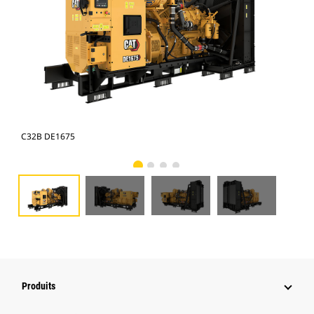
C32B DE1675
C32
Produits