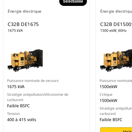
Sélectionné
Énergie électrique
Énergie électriq
C32B DE1675
C32B DE1500
1675 kVA
1500 ekW, 60Hz
Puissance nominale de secours
Puissance nominale
1675 kVA
1500ekW
Stratégie antipollution/d'économie de
Critique
carburant
1500ekW
Faible BSFC
Stratégie antipollu
Tension
carburant
400 à 415 volts
Faible BSFC
Voir