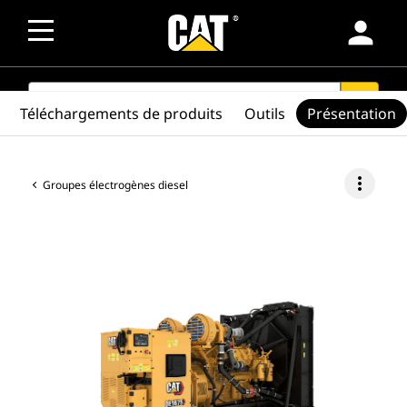
person
SEARCH
search
Téléchargements de produits
Outils
Présentation
more_vert
Groupes électrogènes diesel