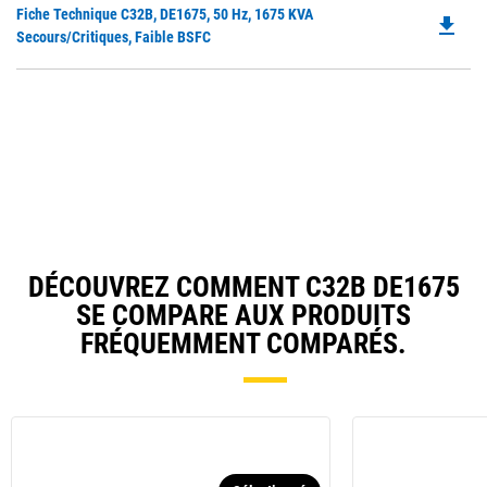
Do
Fiche Technique C32B, DE1675, 50 Hz, 1675 KVA
in
file_download
P
Secours/critiques, Faible BSFC
a
O
N
in
Ta
a
N
Ta
DÉCOUVREZ COMMENT C32B DE1675
SE COMPARE AUX PRODUITS
FRÉQUEMMENT COMPARÉS.