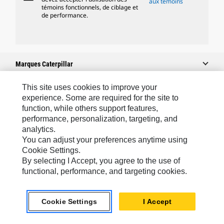
aux témoins
témoins fonctionnels, de ciblage et
de performance.
Marques Caterpillar
This site uses cookies to improve your
experience. Some are required for the site to
Caterpillar.com
function, while others support features,
performance, personalization, targeting, and
Contacter Caterpillar
analytics.
Mes Préférences Marketing
You can adjust your preferences anytime using
Cookie Settings.
Plan Du Site
By selecting I Accept, you agree to the use of
Cookie Settings
functional, performance, and targeting cookies.
Légales
Cookie Settings
I Accept
Confidentialité