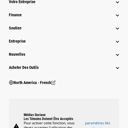
Votre Entreprise
Finance
Soutien
Entreprise
Nouvelles
Acheter Des Outils
North America - French
Médias Sociaux
Les Témoins Doivent Être Acceptés
Pour activer cette fonction, vous
paramètres liés
warning
devez accepter l'utilisation des