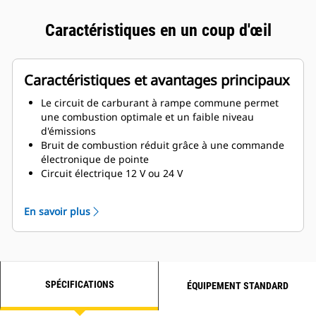
Caractéristiques en un coup d'œil
Caractéristiques et avantages principaux
Le circuit de carburant à rampe commune permet
une combustion optimale et un faible niveau
d'émissions
Bruit de combustion réduit grâce à une commande
électronique de pointe
Circuit électrique 12 V ou 24 V
Compatibilité avec les écrans et les composants
électroniques Cat®
En savoir plus
Circuit fermé de ventilation de carter pour plus de
propreté du compartiment moteur
Pompe du circuit du bloc-cylindres et pompe à eau
de mer entraînées par engrenages pour une
meilleure fiabilité
SPÉCIFICATIONS
Dispositif de commande des soupapes sans
ÉQUIPEMENT STANDARD
entretien avec dispositifs de réglage de jeu de
soupapes hydrauliques