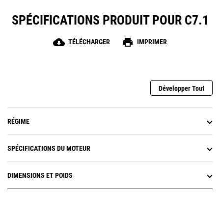
Le circuit de carburant à amorçage automatique
SPÉCIFICATIONS PRODUIT POUR C7.1
permet de toujours démarrer en douceur
cloud_download
print
TÉLÉCHARGER
IMPRIMER
Développer Tout
RÉGIME
SPÉCIFICATIONS DU MOTEUR
DIMENSIONS ET POIDS