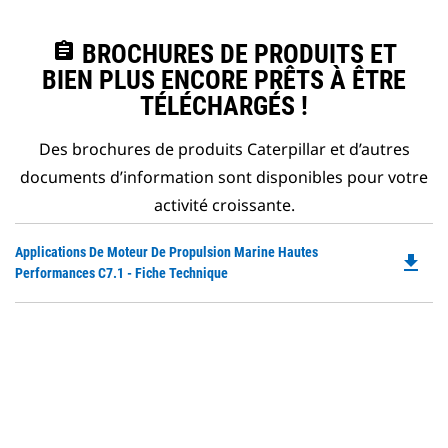
assignment
BROCHURES DE PRODUITS ET
BIEN PLUS ENCORE PRÊTS À ÊTRE
TÉLÉCHARGÉS !
Des brochures de produits Caterpillar et d’autres
documents d’information sont disponibles pour votre
activité croissante.
Do
Applications De Moteur De Propulsion Marine Hautes
file_download
P
Performances C7.1 - Fiche Technique
O
in
a
N
Ta