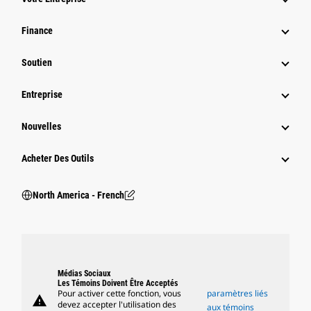
Finance
Soutien
Entreprise
Nouvelles
Acheter Des Outils
North America - French
Médias Sociaux
Les Témoins Doivent Être Acceptés
Pour activer cette fonction, vous
paramètres liés
warning
devez accepter l'utilisation des
aux témoins