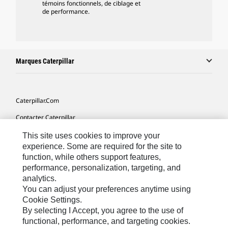
témoins fonctionnels, de ciblage et
de performance.
Marques Caterpillar
Caterpillar.com
Contacter Caterpillar
Mes Préférences Marketing
This site uses cookies to improve your
experience. Some are required for the site to
Plan Du Site
function, while others support features,
performance, personalization, targeting, and
Cookie Settings
analytics.
Légales
You can adjust your preferences anytime using
Cookie Settings.
Confidentialité
By selecting I Accept, you agree to the use of
functional, performance, and targeting cookies.