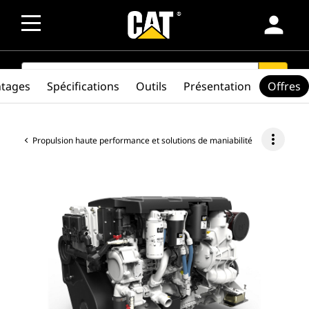
person
SEARCH
search
ntages
Spécifications
Outils
Présentation
Offres
more_vert
Propulsion haute performance et solutions de maniabilité