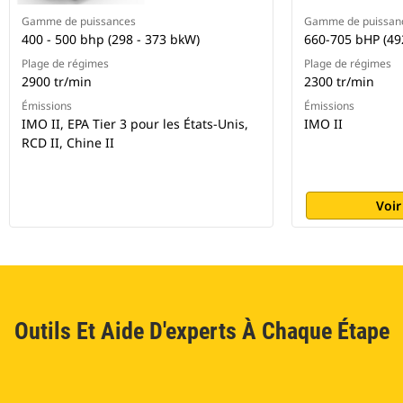
Gamme de puissances
Gamme de puissan
400 - 500 bhp (298 - 373 bkW)
660-705 bHP (49
Plage de régimes
Plage de régimes
2900 tr/min
2300 tr/min
Émissions
Émissions
IMO II, EPA Tier 3 pour les États-Unis,
IMO II
RCD II, Chine II
Voir
Outils Et Aide D'experts À Chaque Étape